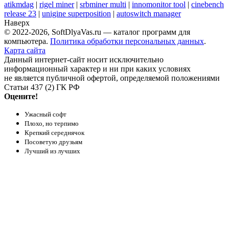
atikmdag
|
rigel miner
|
srbminer multi
|
innomonitor tool
|
cinebench
release 23
|
unigine superposition
|
autoswitch manager
Наверх
© 2022-2026, SoftDlyaVas.ru — каталог программ для
компьютера.
Политика обработки персональных данных
.
Карта сайта
Данный интернет-сайт носит исключительно
информационный характер и ни при каких условиях
не является публичной офертой, определяемой положениями
Статьи 437 (2) ГК РФ
Оцените!
Ужасный софт
Плохо, но терпимо
Крепкий середнячок
Посоветую друзьям
Лучший из лучших