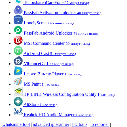
Tenorshare iCareFone
27 минут назад
PassFab Activation Unlocker
40 минут назад
LonelyScreen
45 минут назад
PassFab Android Unlocker
49 минут назад
MSI Command Center
50 минут назад
AirDroid Cast
51 минута назад
VibranceGUI
57 минут назад
Leawo Blu-ray Player
1 час назад
MS Paint
1 час назад
TP-LINK Wireless Configuration Utility
1 час назад
AltStore
1 час назад
Realtek HD Audio Manager
1 час назад
whatsminertool
|
advanced ip scanner
|
btc tools
|
ip reporter
|