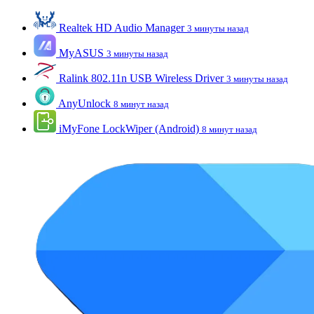
Realtek HD Audio Manager
3 минуты назад
MyASUS
3 минуты назад
Ralink 802.11n USB Wireless Driver
3 минуты назад
AnyUnlock
8 минут назад
iMyFone LockWiper (Android)
8 минут назад