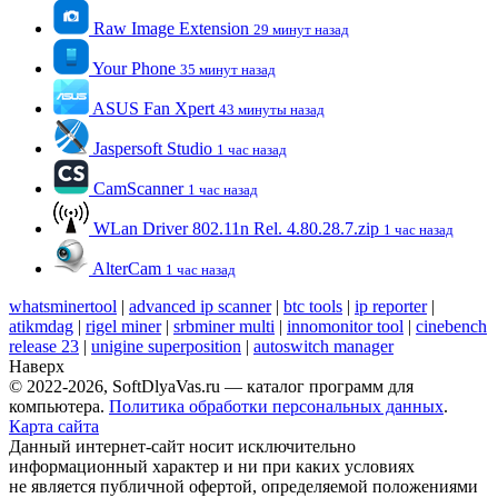
Raw Image Extension
29 минут назад
Your Phone
35 минут назад
ASUS Fan Xpert
43 минуты назад
Jaspersoft Studio
1 час назад
CamScanner
1 час назад
WLan Driver 802.11n Rel. 4.80.28.7.zip
1 час назад
AlterCam
1 час назад
whatsminertool
|
advanced ip scanner
|
btc tools
|
ip reporter
|
atikmdag
|
rigel miner
|
srbminer multi
|
innomonitor tool
|
cinebench
release 23
|
unigine superposition
|
autoswitch manager
Наверх
© 2022-2026, SoftDlyaVas.ru — каталог программ для
компьютера.
Политика обработки персональных данных
.
Карта сайта
Данный интернет-сайт носит исключительно
информационный характер и ни при каких условиях
не является публичной офертой, определяемой положениями