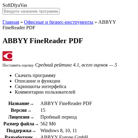
SoftDlyaVas
Главная
»
Офисные и бизнес-инструменты
»
ABBYY
FineReader PDF
ABBYY FineReader PDF
Средний рейтинг 4.1, всего оценок — 5
Поставить оценку
Скачать программу
Описание и функции
Скриншоты интерфейса
Комментарии пользователей
Название→
ABBYY FineReader PDF
Версия→
15
Лицензия→
Пробный период
Размер файла→
562 Мб
Поддержка→
Windows 8, 10, 11
Разработчик→
ABBYY Europe GmbH