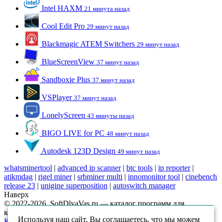
Intel HAXM
21 минута назад
Cool Edit Pro
29 минут назад
Blackmagic ATEM Switchers
29 минут назад
BlueScreenView
37 минут назад
Sandboxie Plus
37 минут назад
VSPlayer
37 минут назад
LonelyScreen
43 минуты назад
BIGO LIVE for PC
48 минут назад
Autodesk 123D Design
49 минут назад
whatsminertool
|
advanced ip scanner
|
btc tools
|
ip reporter
|
atikmdag
|
rigel miner
|
srbminer multi
|
innomonitor tool
|
cinebench
release 23
|
unigine superposition
|
autoswitch manager
Наверх
© 2022-2026, SoftDlyaVas.ru — каталог программ для
компьютера.
Политика обработки персональных данных
.
Используя наш сайт, Вы соглашаетесь, что мы можем
Карта сайта