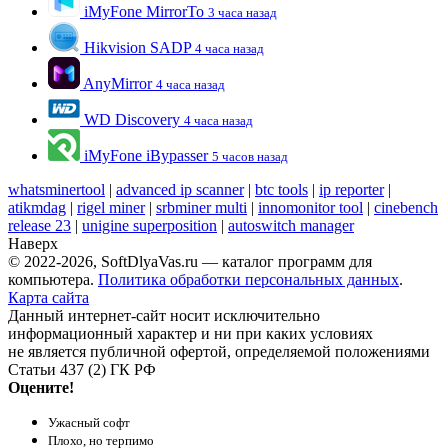
iMyFone MirrorTo
3 часа назад
Hikvision SADP
4 часа назад
AnyMirror
4 часа назад
WD Discovery
4 часа назад
iMyFone iBypasser
5 часов назад
whatsminertool
|
advanced ip scanner
|
btc tools
|
ip reporter
|
atikmdag
|
rigel miner
|
srbminer multi
|
innomonitor tool
|
cinebench
release 23
|
unigine superposition
|
autoswitch manager
Наверх
© 2022-2026, SoftDlyaVas.ru — каталог программ для
компьютера.
Политика обработки персональных данных
.
Карта сайта
Данный интернет-сайт носит исключительно
информационный характер и ни при каких условиях
не является публичной офертой, определяемой положениями
Статьи 437 (2) ГК РФ
Оцените!
Ужасный софт
Плохо, но терпимо