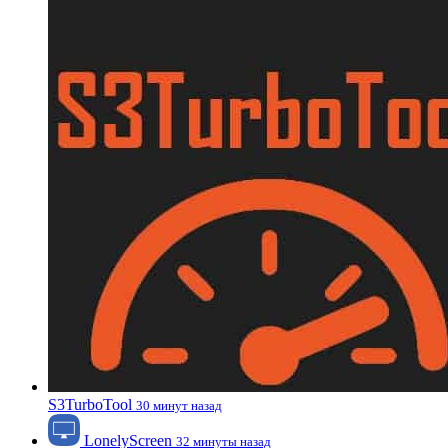
S3TurboTool
30 минут назад
LonelyScreen
32 минуты назад