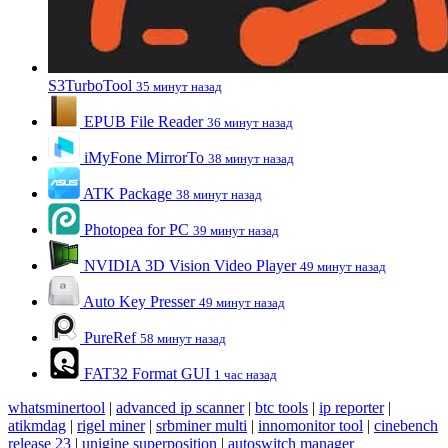
S3TurboTool
35 минут назад
EPUB File Reader
36 минут назад
iMyFone MirrorTo
38 минут назад
ATK Package
38 минут назад
Photopea for PC
39 минут назад
NVIDIA 3D Vision Video Player
49 минут назад
Auto Key Presser
49 минут назад
PureRef
58 минут назад
FAT32 Format GUI
1 час назад
whatsminertool
|
advanced ip scanner
|
btc tools
|
ip reporter
|
atikmdag
|
rigel miner
|
srbminer multi
|
innomonitor tool
|
cinebench
release 23
|
unigine superposition
|
autoswitch manager