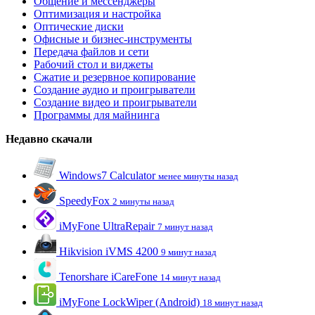
Общение и мессенджеры
Оптимизация и настройка
Оптические диски
Офисные и бизнес-инструменты
Передача файлов и сети
Рабочий стол и виджеты
Сжатие и резервное копирование
Создание аудио и проигрыватели
Создание видео и проигрыватели
Программы для майнинга
Недавно скачали
Windows7 Calculator
менее минуты назад
SpeedyFox
2 минуты назад
iMyFone UltraRepair
7 минут назад
Hikvision iVMS 4200
9 минут назад
Tenorshare iCareFone
14 минут назад
iMyFone LockWiper (Android)
18 минут назад