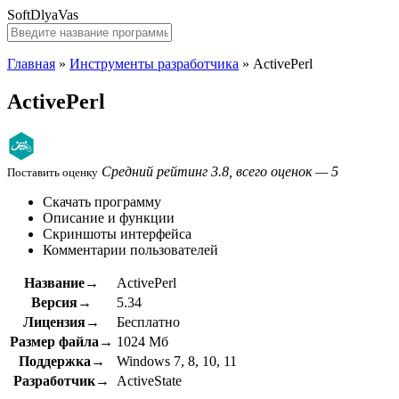
SoftDlyaVas
Главная
»
Инструменты разработчика
»
ActivePerl
ActivePerl
Средний рейтинг 3.8, всего оценок — 5
Поставить оценку
Скачать программу
Описание и функции
Скриншоты интерфейса
Комментарии пользователей
Название→
ActivePerl
Версия→
5.34
Лицензия→
Бесплатно
Размер файла→
1024 Мб
Поддержка→
Windows 7, 8, 10, 11
Разработчик→
ActiveState