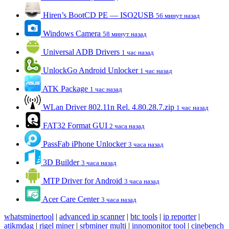
Hiren’s BootCD PE — ISO2USB
56 минут назад
Windows Camera
58 минут назад
Universal ADB Drivers
1 час назад
UnlockGo Android Unlocker
1 час назад
ATK Package
1 час назад
WLan Driver 802.11n Rel. 4.80.28.7.zip
1 час назад
FAT32 Format GUI
2 часа назад
PassFab iPhone Unlocker
3 часа назад
3D Builder
3 часа назад
MTP Driver for Android
3 часа назад
Acer Care Center
3 часа назад
whatsminertool
|
advanced ip scanner
|
btc tools
|
ip reporter
|
atikmdag
|
rigel miner
|
srbminer multi
|
innomonitor tool
|
cinebench