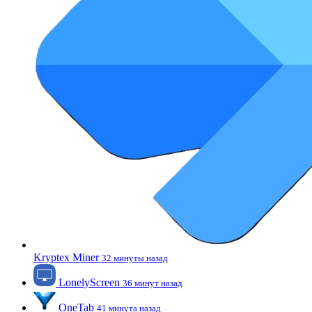
Kryptex Miner
32 минуты назад
LonelyScreen
36 минут назад
OneTab
41 минута назад