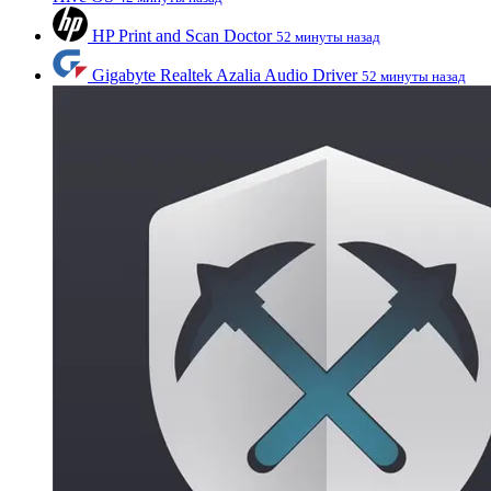
HP Print and Scan Doctor
52 минуты назад
Gigabyte Realtek Azalia Audio Driver
52 минуты назад