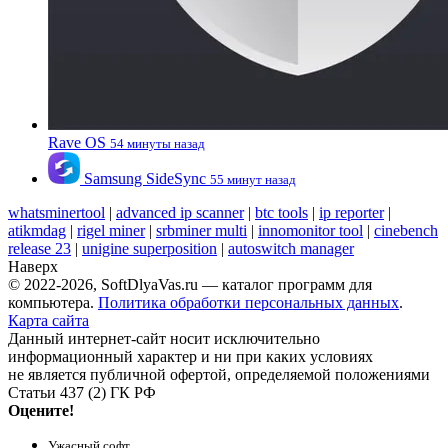
Rave OS
54 минуты назад
Samsung SideSync
55 минут назад
whatsminertool
|
advanced ip scanner
|
btc tools
|
ip reporter
|
atikmdag
|
rigel miner
|
srbminer multi
|
innomonitor tool
|
cinebench
release 23
|
unigine superposition
|
autoswitch manager
Наверх
© 2022-2026, SoftDlyaVas.ru — каталог программ для
компьютера.
Политика обработки персональных данных
.
Карта сайта
Данный интернет-сайт носит исключительно
информационный характер и ни при каких условиях
не является публичной офертой, определяемой положениями
Статьи 437 (2) ГК РФ
Оцените!
Ужасный софт