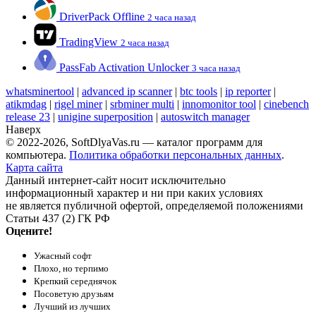
DriverPack Offline
2 часа назад
TradingView
2 часа назад
PassFab Activation Unlocker
3 часа назад
whatsminertool
|
advanced ip scanner
|
btc tools
|
ip reporter
|
atikmdag
|
rigel miner
|
srbminer multi
|
innomonitor tool
|
cinebench
release 23
|
unigine superposition
|
autoswitch manager
Наверх
© 2022-2026, SoftDlyaVas.ru — каталог программ для
компьютера.
Политика обработки персональных данных
.
Карта сайта
Данный интернет-сайт носит исключительно
информационный характер и ни при каких условиях
не является публичной офертой, определяемой положениями
Статьи 437 (2) ГК РФ
Оцените!
Ужасный софт
Плохо, но терпимо
Крепкий середнячок
Посоветую друзьям
Лучший из лучших