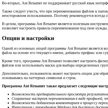
Во-вторых, Ant Renamer не поддерживает русский язык интерф
Также следует учесть, что при переименовании файлов и папо
неосторожном использовании. Поэтому рекомендуется всегда 
В целом, программа Ant Renamer является полезным инструме
позволяет настроить правила переименования под свои нужды.
Опции и настройки
Одной из основных опций программы Ant Renamer является во
файла на основе его текущего имени, добавить префикс или су
Кроме того, программа Ant Renamer позволяет настроить филь
файлов или использовать маски для выбора определенных груп
Дополнительно, пользователь может настроить опции для обра
основываясь на паттернах символов и строк.
Программа Ant Renamer также предлагает следующие наст
Возможность предварительного просмотра результатов 
Сохранение настроек переименования в виде профилей, ч
Возможность добавления комментариев к процессу переи
Интеграция с проводником Windows для быстрого доступа