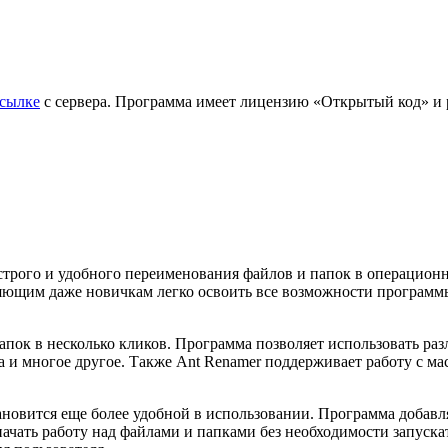
ссылке
с сервера. Программа имеет лицензию «Открытый код» и ра
быстрого и удобного переименования файлов и папок в операцио
ющим даже новичкам легко освоить все возможности программы
пок в несколько кликов. Программа позволяет использовать ра
 и многое другое. Также Ant Renamer поддерживает работу с мас
ановится еще более удобной в использовании. Программа добав
начать работу над файлами и папками без необходимости запуск