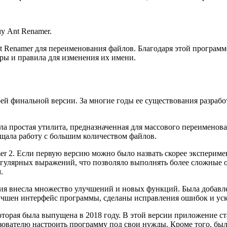
у Ant Renamer.
Ant Renamer для переименования файлов. Благодаря этой програ
ры и правила для изменения их имени.
воей финальной версии. За многие годы ее существования разра
ла простая утилита, предназначенная для массового переименов
ощала работу с большим количеством файлов.
 2. Если первую версию можно было назвать скорее эксперимен
гулярных выражений, что позволяло выполнять более сложные 
.
сия внесла множество улучшений и новых функций. Была добавле
чшен интерфейс программы, сделаны исправления ошибок и уск
которая была выпущена в 2018 году. В этой версии приложение 
зователю настроить программу под свои нужды. Кроме того, б