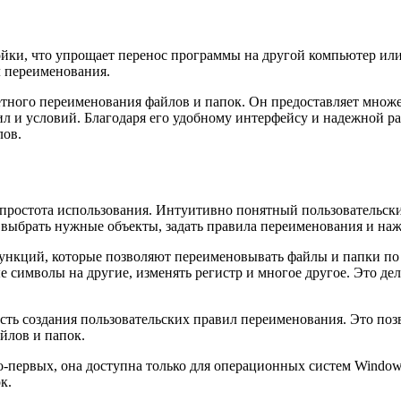
ойки, что упрощает перенос программы на другой компьютер или
л переименования.
етного переименования файлов и папок. Он предоставляет множ
 и условий. Благодаря его удобному интерфейсу и надежной ра
лов.
простота использования. Интуитивно понятный пользовательски
 выбрать нужные объекты, задать правила переименования и на
нкций, которые позволяют переименовывать файлы и папки по 
 символы на другие, изменять регистр и многое другое. Это де
ть создания пользовательских правил переименования. Это поз
йлов и папок.
о-первых, она доступна только для операционных систем Window
к.