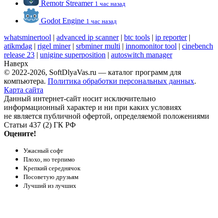
Remotr Streamer
1 час назад
Godot Engine
1 час назад
whatsminertool
|
advanced ip scanner
|
btc tools
|
ip reporter
|
atikmdag
|
rigel miner
|
srbminer multi
|
innomonitor tool
|
cinebench
release 23
|
unigine superposition
|
autoswitch manager
Наверх
© 2022-2026, SoftDlyaVas.ru — каталог программ для
компьютера.
Политика обработки персональных данных
.
Карта сайта
Данный интернет-сайт носит исключительно
информационный характер и ни при каких условиях
не является публичной офертой, определяемой положениями
Статьи 437 (2) ГК РФ
Оцените!
Ужасный софт
Плохо, но терпимо
Крепкий середнячок
Посоветую друзьям
Лучший из лучших