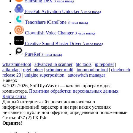
Samsung DeX
3 часа назад
PassFab Activation Unlocker
3 часа назад
Tenorshare iCareFone
3 часа назад
Clownfish Voice Changer
3 часа назад
Creative Sound Blaster Driver
3 часа назад
PureRef
3 часа назад
whatsminertool
|
advanced ip scanner
|
btc tools
|
ip reporter
|
atikmdag
|
rigel miner
|
srbminer multi
|
innomonitor tool
|
cinebench
release 23
|
unigine superposition
|
autoswitch manager
Наверх
© 2022-2026, SoftDlyaVas.ru — каталог программ для
компьютера.
Политика обработки персональных данных
.
Карта сайта
Данный интернет-сайт носит исключительно
информационный характер и ни при каких условиях
не является публичной офертой, определяемой положениями
Статьи 437 (2) ГК РФ
Оцените!