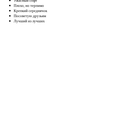
Ужасный софт
Плохо, но терпимо
Крепкий середнячок
Посоветую друзьям
Лучший из лучших