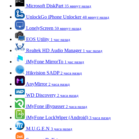
Microsoft DiskPart
35 минут назад
UnlockGo iPhone Unlocker
48 минут назад
LonelyScreen
59 минут назад
EOS Utility
1 час назад
Realtek HD Audio Manager
1 час назад
iMyFone MirrorTo
1 час назад
Hikvision SADP
2 часа назад
AnyMirror
2 часа назад
WD Discovery
2 часа назад
iMyFone iBypasser
2 часа назад
iMyFone LockWiper (Android)
3 часа назад
M.U.G.E.N
3 часа назад