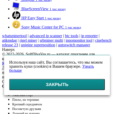
BlueScreenView
1 час назад
HP Easy Start
1 час назад
Sony Music Center for PC
1 час назад
whatsminertool
|
advanced ip scanner
|
btc tools
|
ip reporter
|
atikmdag
|
rigel miner
|
srbminer multi
|
innomonitor tool
|
cinebench
release 23
|
unigine superposition
|
autoswitch manager
Наверх
© 2022-2026, SoftDlyaVas.ru — каталог программ для
компьютера.
Политика обработки персональных данных
.
Используя наш сайт, Вы соглашаетесь, что мы можем
Карта сайта
хранить куки (cookies) в Вашем браузере.
Узнать
Данный интернет-сайт носит исключительно
больше
информационный характер и ни при каких условиях
не является публичной офертой, определяемой положениями
Статьи 437 (2) ГК РФ
ЗАКРЫТЬ
Оцените!
Ужасный софт
Плохо, но терпимо
Крепкий середнячок
Посоветую друзьям
Лучший из лучших