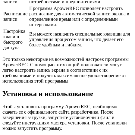
записи
потребностями и предпочтениями.
Программа ApowerREC позволяет настроить
Расписание
расписание для автоматической записи экрана в
записи
определенное время или с определенными
интервалами.
Настройка
Вы можете назначить специальные клавиши для
клавиш
управления процессом записи, что делает его
быстрого
более удобным и гибким.
доступа
Это только некоторые из возможностей настроек программы
ApowerREC. С помощью этих опций пользователи могут
легко настроить запись экрана в соответствии с их
требованиями и получить максимальное удовлетворение от
использования этой программы.
Установка и использование
Чтобы установить программу ApowerREC, необходимо
скачать ее с официального сайта разработчика. После
завершения загрузки, запустите установочный файл и
следуйте инструкциям мастера установки. После установки
можно запустить программу.