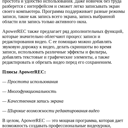
простота и удобство использования. Даже новичок без труда
разберется с интерфейсом и сможет легко записывать экран
своего компьютера. Программа поддерживает разные режимы
записи, такие как запись всего экрана, запись выбранной
области или запись только активного окна.
ApowerREC также предлагает ряд дополнительных функций,
которые значительно облегчают процесс записи и
редактирования видео. С ее помощью можно добавлять
звуковую дорожку к видео, делать скриншоты во время
записи, использовать различные эффекты и фильтры,
добавлять текстовые и графические элементы, а также
редактировать и обрезать видео перед его сохранением.
Плюсы ApowerREC:
— Простота использования
— Многофункциональность
— Качественная запись экрана
— Широкие возможности редактирования видео
В целом, ApowerREC — это мощная программа, которая дает
возможность создавать профессиональные видеоуроки,