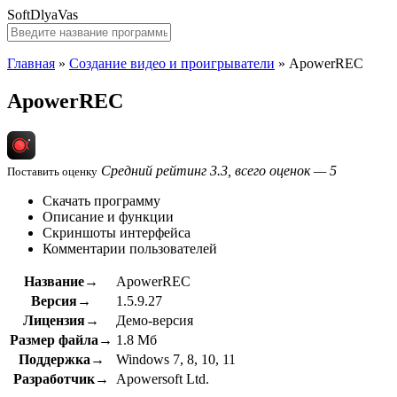
SoftDlyaVas
Главная
»
Создание видео и проигрыватели
»
ApowerREC
ApowerREC
Средний рейтинг 3.3, всего оценок — 5
Поставить оценку
Скачать программу
Описание и функции
Скриншоты интерфейса
Комментарии пользователей
Название→
ApowerREC
Версия→
1.5.9.27
Лицензия→
Демо-версия
Размер файла→
1.8 Мб
Поддержка→
Windows 7, 8, 10, 11
Разработчик→
Apowersoft Ltd.