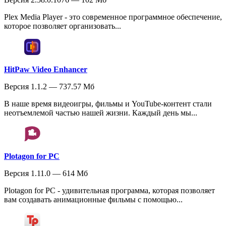
Plex Media Player - это современное программное обеспечение,
которое позволяет организовать...
HitPaw Video Enhancer
Версия 1.1.2 — 737.57 Мб
В наше время видеоигры, фильмы и YouTube-контент стали
неотъемлемой частью нашей жизни. Каждый день мы...
Plotagon for PC
Версия 1.11.0 — 614 Мб
Plotagon for PC - удивительная программа, которая позволяет
вам создавать анимационные фильмы с помощью...