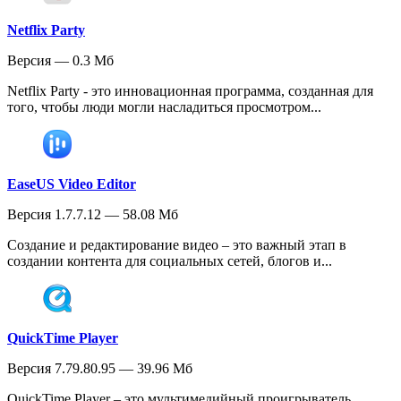
Netflix Party
Версия — 0.3 Мб
Netflix Party - это инновационная программа, созданная для
того, чтобы люди могли насладиться просмотром...
EaseUS Video Editor
Версия 1.7.7.12 — 58.08 Мб
Создание и редактирование видео – это важный этап в
создании контента для социальных сетей, блогов и...
QuickTime Player
Версия 7.79.80.95 — 39.96 Мб
QuickTime Player – это мультимедийный проигрыватель,