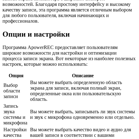
возможностей. Благодаря простому интерфейсу и высокому
качеству записи, эта программа является отличным выбором
для любого пользователя, включая начинающих и
профессионалов.
Опции и настройки
Программа ApowerREC предоставляет пользователям
широкие возможности для настройки и оптимизации
процесса записи экрана. Вот некоторые из наиболее полезных
настроек, которые можно использовать:
Опция
Описание
Вы можете выбрать определенную область
Выбор
экрана для записи, включая полный экран,
области
определенные окна или пользовательскую
записи
область.
Запись
звука
Вы можете выбрать, записывать ли звук системы
системы и
и звук с микрофона одновременно или отдельно.
микрофона
Настройки
Вы можете выбрать качество видео и аудио для
качества
вашей записи в соответствии с вашими