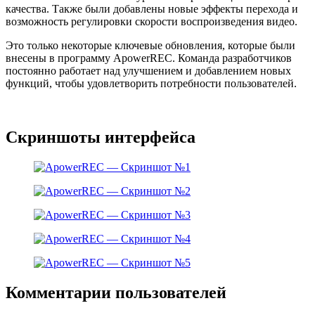
качества. Также были добавлены новые эффекты перехода и
возможность регулировки скорости воспроизведения видео.
Это только некоторые ключевые обновления, которые были
внесены в программу ApowerREC. Команда разработчиков
постоянно работает над улучшением и добавлением новых
функций, чтобы удовлетворить потребности пользователей.
Скриншоты интерфейса
Комментарии пользователей