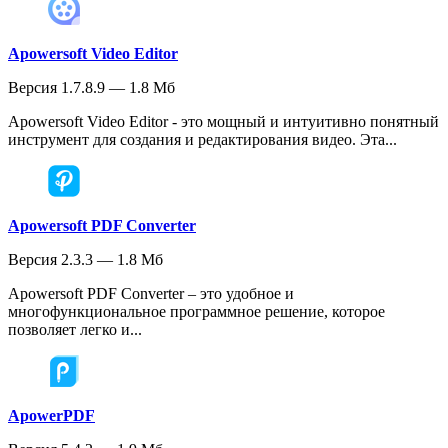
Apowersoft Video Editor
Версия 1.7.8.9 — 1.8 Мб
Apowersoft Video Editor - это мощный и интуитивно понятный
инструмент для создания и редактирования видео. Эта...
Apowersoft PDF Converter
Версия 2.3.3 — 1.8 Мб
Apowersoft PDF Converter – это удобное и
многофункциональное программное решение, которое
позволяет легко и...
ApowerPDF