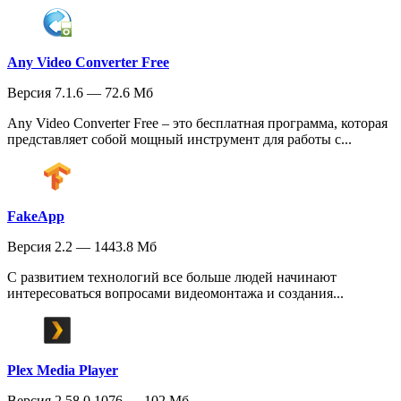
Any Video Converter Free
Версия 7.1.6 — 72.6 Мб
Any Video Converter Free – это бесплатная программа, которая
представляет собой мощный инструмент для работы с...
FakeApp
Версия 2.2 — 1443.8 Мб
С развитием технологий все больше людей начинают
интересоваться вопросами видеомонтажа и создания...
Plex Media Player
Версия 2.58.0.1076 — 102 Мб