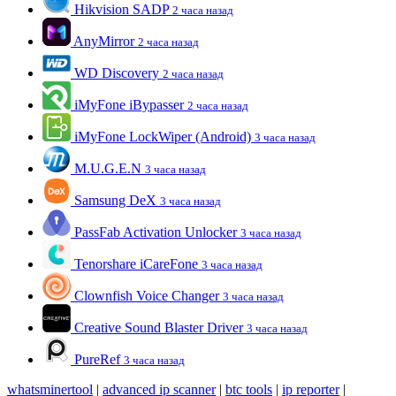
Hikvision SADP
2 часа назад
AnyMirror
2 часа назад
WD Discovery
2 часа назад
iMyFone iBypasser
2 часа назад
iMyFone LockWiper (Android)
3 часа назад
M.U.G.E.N
3 часа назад
Samsung DeX
3 часа назад
PassFab Activation Unlocker
3 часа назад
Tenorshare iCareFone
3 часа назад
Clownfish Voice Changer
3 часа назад
Creative Sound Blaster Driver
3 часа назад
PureRef
3 часа назад
whatsminertool
|
advanced ip scanner
|
btc tools
|
ip reporter
|