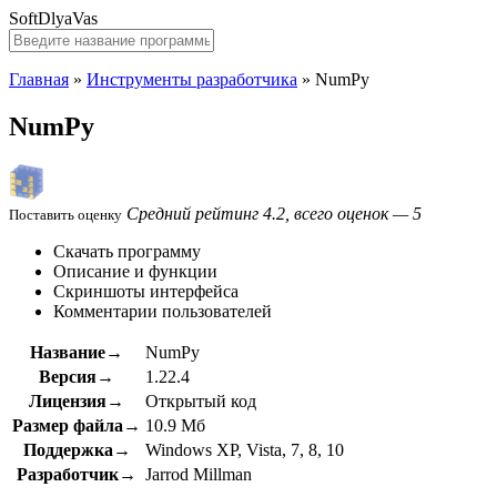
SoftDlyaVas
Главная
»
Инструменты разработчика
»
NumPy
NumPy
Средний рейтинг 4.2, всего оценок — 5
Поставить оценку
Скачать программу
Описание и функции
Скриншоты интерфейса
Комментарии пользователей
Название→
NumPy
Версия→
1.22.4
Лицензия→
Открытый код
Размер файла→
10.9 Мб
Поддержка→
Windows XP, Vista, 7, 8, 10
Разработчик→
Jarrod Millman