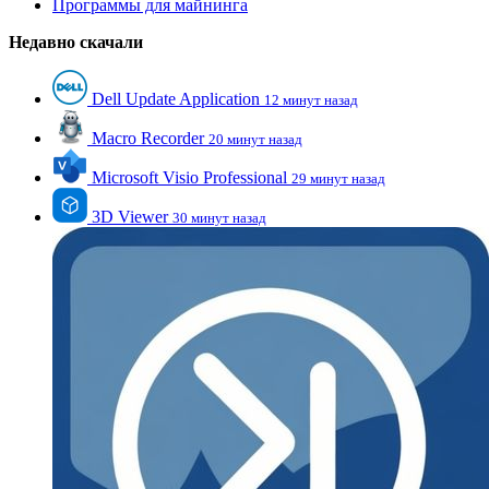
Программы для майнинга
Недавно скачали
Dell Update Application
12 минут назад
Macro Recorder
20 минут назад
Microsoft Visio Professional
29 минут назад
3D Viewer
30 минут назад