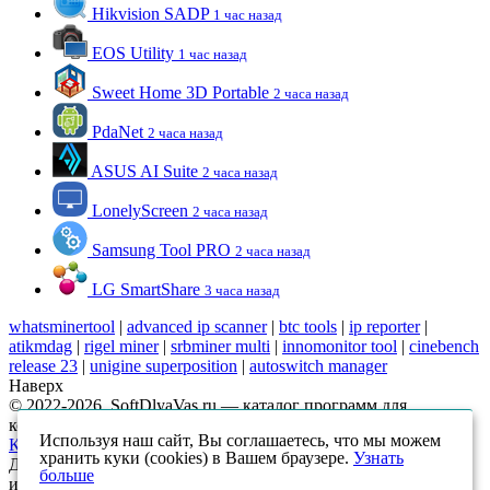
Hikvision SADP
1 час назад
EOS Utility
1 час назад
Sweet Home 3D Portable
2 часа назад
PdaNet
2 часа назад
ASUS AI Suite
2 часа назад
LonelyScreen
2 часа назад
Samsung Tool PRO
2 часа назад
LG SmartShare
3 часа назад
whatsminertool
|
advanced ip scanner
|
btc tools
|
ip reporter
|
atikmdag
|
rigel miner
|
srbminer multi
|
innomonitor tool
|
cinebench
release 23
|
unigine superposition
|
autoswitch manager
Наверх
© 2022-2026, SoftDlyaVas.ru — каталог программ для
компьютера.
Политика обработки персональных данных
.
Используя наш сайт, Вы соглашаетесь, что мы можем
Карта сайта
хранить куки (cookies) в Вашем браузере.
Узнать
Данный интернет-сайт носит исключительно
больше
информационный характер и ни при каких условиях