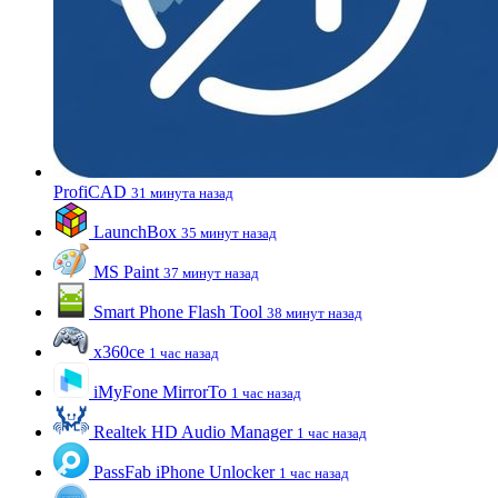
ProfiCAD
31 минута назад
LaunchBox
35 минут назад
MS Paint
37 минут назад
Smart Phone Flash Tool
38 минут назад
x360ce
1 час назад
iMyFone MirrorTo
1 час назад
Realtek HD Audio Manager
1 час назад
PassFab iPhone Unlocker
1 час назад