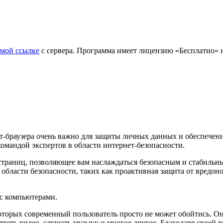
ямой ссылке
с сервера. Программа имеет лицензию «Бесплатно» и
т-браузера очень важно для защиты личных данных и обеспечен
омандой экспертов в области интернет-безопасности.
страниц, позволяющее вам наслаждаться безопасным и стабильн
 области безопасности, таких как проактивная защита от вредо
 с компьютерами.
оторых современный пользователь просто не может обойтись. Он
треть видео, слушать музыку и многое другое. Благодаря своей