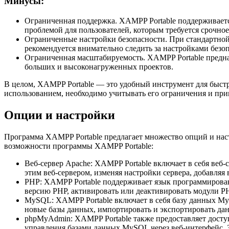
Минусы:
Ограниченная поддержка. XAMPP Portable поддерживается
проблемой для пользователей, которым требуется срочно
Ограниченные настройки безопасности. При стандартной 
рекомендуется внимательно следить за настройками без
Ограниченная масштабируемость. XAMPP Portable предна
больших и высоконагруженных проектов.
В целом, XAMPP Portable — это удобный инструмент для быстр
использованием, необходимо учитывать его ограничения и пр
Опции и настройки
Программа XAMPP Portable предлагает множество опций и нас
возможности программы XAMPP Portable:
Веб-сервер Apache: XAMPP Portable включает в себя веб
этим веб-сервером, изменяя настройки сервера, добавляя 
PHP: XAMPP Portable поддерживает язык программировани
версию PHP, активировать или деактивировать модули PH
MySQL: XAMPP Portable включает в себя базу данных MyS
новые базы данных, импортировать и экспортировать да
phpMyAdmin: XAMPP Portable также предоставляет дост
управления базами данных MySQL через веб-интерфейс. З