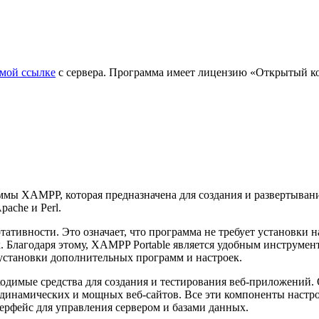
ямой ссылке
с сервера. Программа имеет лицензию «Открытый код
ммы XAMPP, которая предназначена для создания и развертывани
ache и Perl.
ативности. Это означает, что программа не требует установки 
 Благодаря этому, XAMPP Portable является удобным инструменто
установки дополнительных программ и настроек.
ходимые средства для создания и тестирования веб-приложений.
 динамических и мощных веб-сайтов. Все эти компоненты настр
терфейс для управления сервером и базами данных.