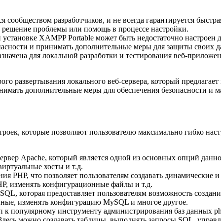
 сообществом разработчиков, и не всегда гарантируется быстра
е решение проблемы или помощь в процессе настройки.
установке XAMPP Portable может быть недостаточно настроен д
опасности и принимать дополнительные меры для защиты своих 
значена для локальной разработки и тестирования веб-приложен
ого развертывания локального веб-сервера, который предлагает
инимать дополнительные меры для обеспечения безопасности и 
троек, которые позволяют пользователю максимально гибко нас
-сервер Apache, который является одной из основных опций данн
виртуальные хосты и т.д.
я PHP, что позволяет пользователям создавать динамические и
P, изменять конфигурационные файлы и т.д.
QL, которая предоставляет пользователям возможность создания
нные, изменять конфигурацию MySQL и многое другое.
уп к популярному инструменту администрирования баз данных p
десь можно создавать таблицы, выполнять запросы SQL, управля