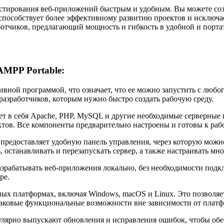
тестирования веб-приложений быстрым и удобным. Вы можете со
о способствует более эффективному развитию проектов и исключ
ботчиков, предлагающий мощность и гибкость в удобной и порт
MPP Portable:
тивной программой, что означает, что ее можно запустить с люб
разработчиков, которым нужно быстро создать рабочую среду.
т в себя Apache, PHP, MySQL и другие необходимые серверные 
тов. Все компоненты предварительно настроены и готовы к рабо
предоставляет удобную панель управления, через которую мож
 останавливать и перезапускать сервер, а также настраивать мн
разрабатывать веб-приложения локально, без необходимости подк
ре.
ных платформах, включая Windows, macOS и Linux. Это позволяе
наковые функциональные возможности вне зависимости от плат
улярно выпускают обновления и исправления ошибок, чтобы обе