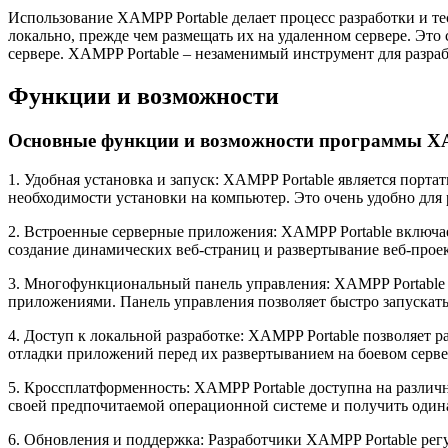
Использование XAMPP Portable делает процесс разработки и 
локально, прежде чем размещать их на удаленном сервере. Эт
сервере. XAMPP Portable – незаменимый инструмент для разра
Функции и возможности
Основные функции и возможности программы XA
1. Удобная установка и запуск: XAMPP Portable является порта
необходимости установки на компьютер. Это очень удобно для 
2. Встроенные серверные приложения: XAMPP Portable включае
создание динамических веб-страниц и развертывание веб-проек
3. Многофункциональный панель управления: XAMPP Portable 
приложениями. Панель управления позволяет быстро запускать,
4. Доступ к локальной разработке: XAMPP Portable позволяет 
отладки приложений перед их развертыванием на боевом серве
5. Кроссплатформенность: XAMPP Portable доступна на различ
своей предпочитаемой операционной системе и получить оди
6. Обновления и поддержка: Разработчики XAMPP Portable рег