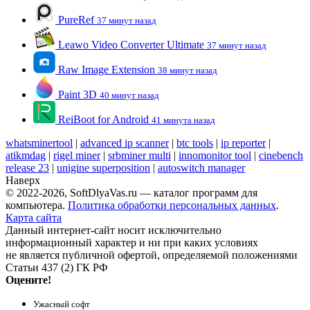
PureRef
37 минут назад
Leawo Video Converter Ultimate
37 минут назад
Raw Image Extension
38 минут назад
Paint 3D
40 минут назад
ReiBoot for Android
41 минута назад
whatsminertool
|
advanced ip scanner
|
btc tools
|
ip reporter
|
atikmdag
|
rigel miner
|
srbminer multi
|
innomonitor tool
|
cinebench
release 23
|
unigine superposition
|
autoswitch manager
Наверх
© 2022-2026, SoftDlyaVas.ru — каталог программ для
компьютера.
Политика обработки персональных данных
.
Карта сайта
Данный интернет-сайт носит исключительно
информационный характер и ни при каких условиях
не является публичной офертой, определяемой положениями
Статьи 437 (2) ГК РФ
Оцените!
Ужасный софт