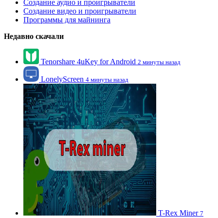
Создание аудио и проигрыватели
Создание видео и проигрыватели
Программы для майнинга
Недавно скачали
Tenorshare 4uKey for Android
2 минуты назад
LonelyScreen
4 минуты назад
T-Rex Miner
7