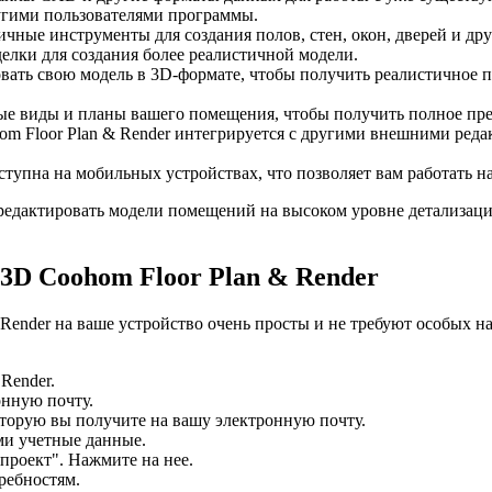
ругими пользователями программы.
чные инструменты для создания полов, стен, окон, дверей и д
делки для создания более реалистичной модели.
ать свою модель в 3D-формате, чтобы получить реалистичное пр
е виды и планы вашего помещения, чтобы получить полное пред
 Floor Plan & Render интегрируется с другими внешними реда
тупна на мобильных устройствах, что позволяет вам работать н
редактировать модели помещений на высоком уровне детализаци
3D Coohom Floor Plan & Render
Render на ваше устройство очень просты и не требуют особых н
Render.
онную почту.
оторую вы получите на вашу электронную почту.
ми учетные данные.
проект". Нажмите на нее.
ребностям.