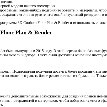
мещения.
мерной модели вашего помещения.
ограммы, какие-нибудь подгоняйте объекты и материалы, чтоб
м, сохраните его и выгрузите итоговый визуальный рендеринг в 
рограммы 3D Coohom Floor Plan & Render и использовать ее для
loor Plan & Render
der была выпущена в 2015 году. В этой версии были базовые ф
менты мебели и декора. Также были доступны основные инструм
ионал. Пользователи получили доступ к более продвинутым инс
то позволяло создавать более реалистичные изображения. Также
дложила дополнительные возможности для создания планов поме
ые типы поверхностей и материалов, чтобы добиться нужного э
сы.