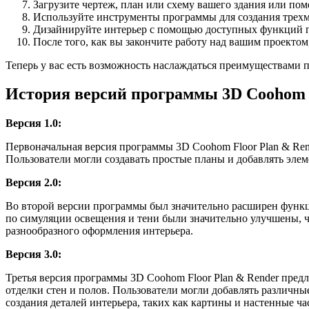
Загрузите чертеж, план или схему вашего здания или по
Используйте инструменты программы для создания трех
Дизайнируйте интерьер с помощью доступных функций пр
После того, как вы закончите работу над вашим проекто
Теперь у вас есть возможность наслаждаться преимуществами п
История версий программы 3D Coohom F
Версия 1.0:
Первоначальная версия программы 3D Coohom Floor Plan & Ren
Пользователи могли создавать простые планы и добавлять эле
Версия 2.0:
Во второй версии программы был значительно расширен функц
по симуляции освещения и тени были значительно улучшены, ч
разнообразного оформления интерьера.
Версия 3.0:
Третья версия программы 3D Coohom Floor Plan & Render пре
отделки стен и полов. Пользователи могли добавлять различн
создания деталей интерьера, таких как картины и настенные ча