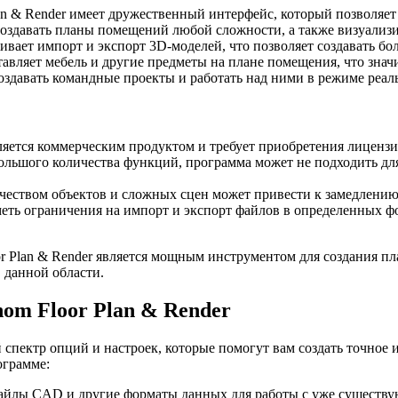
n & Render имеет дружественный интерфейс, который позволяет 
давать планы помещений любой сложности, а также визуализир
вает импорт и экспорт 3D-моделей, что позволяет создавать б
авляет мебель и другие предметы на плане помещения, что значи
здавать командные проекты и работать над ними в режиме реал
ляется коммерческим продуктом и требует приобретения лиценз
ольшого количества функций, программа может не подходить д
ичеством объектов и сложных сцен может привести к замедлени
ть ограничения на импорт и экспорт файлов в определенных фо
r Plan & Render является мощным инструментом для создания п
 данной области.
om Floor Plan & Render
 спектр опций и настроек, которые помогут вам создать точное
ограмме:
йлы CAD и другие форматы данных для работы с уже существ