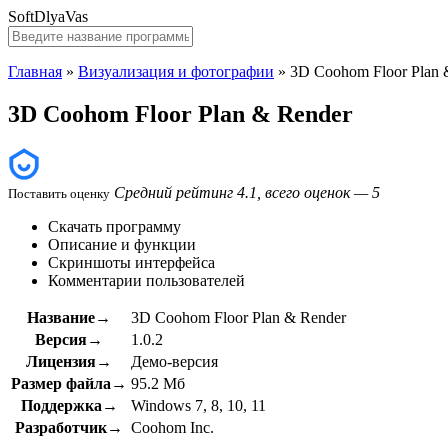
SoftDlyaVas
Главная
»
Визуализация и фотографии
»
3D Coohom Floor Plan 
3D Coohom Floor Plan & Render
Средний рейтинг 4.1, всего оценок — 5
Поставить оценку
Скачать программу
Описание и функции
Скриншоты интерфейса
Комментарии пользователей
Название→
3D Coohom Floor Plan & Render
Версия→
1.0.2
Лицензия→
Демо-версия
Размер файла→
95.2 Мб
Поддержка→
Windows 7, 8, 10, 11
Разработчик→
Coohom Inc.