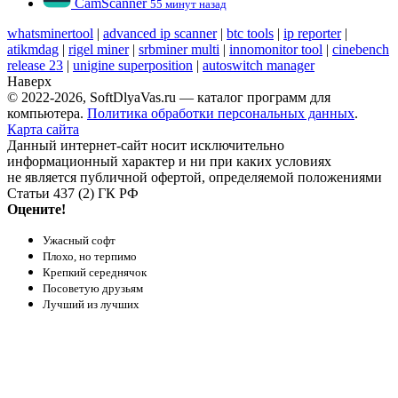
CamScanner
55 минут назад
whatsminertool
|
advanced ip scanner
|
btc tools
|
ip reporter
|
atikmdag
|
rigel miner
|
srbminer multi
|
innomonitor tool
|
cinebench
release 23
|
unigine superposition
|
autoswitch manager
Наверх
© 2022-2026, SoftDlyaVas.ru — каталог программ для
компьютера.
Политика обработки персональных данных
.
Карта сайта
Данный интернет-сайт носит исключительно
информационный характер и ни при каких условиях
не является публичной офертой, определяемой положениями
Статьи 437 (2) ГК РФ
Оцените!
Ужасный софт
Плохо, но терпимо
Крепкий середнячок
Посоветую друзьям
Лучший из лучших