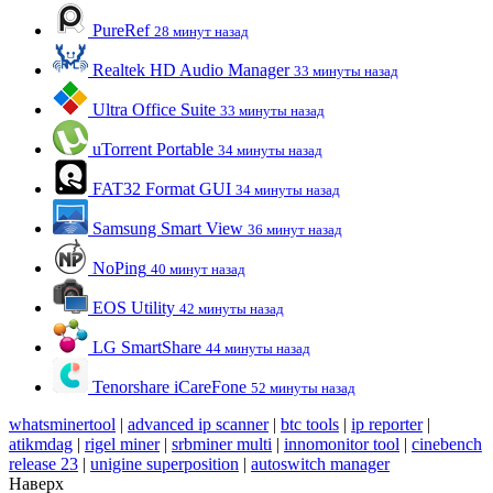
PureRef
28 минут назад
Realtek HD Audio Manager
33 минуты назад
Ultra Office Suite
33 минуты назад
uTorrent Portable
34 минуты назад
FAT32 Format GUI
34 минуты назад
Samsung Smart View
36 минут назад
NoPing
40 минут назад
EOS Utility
42 минуты назад
LG SmartShare
44 минуты назад
Tenorshare iCareFone
52 минуты назад
whatsminertool
|
advanced ip scanner
|
btc tools
|
ip reporter
|
atikmdag
|
rigel miner
|
srbminer multi
|
innomonitor tool
|
cinebench
release 23
|
unigine superposition
|
autoswitch manager
Наверх