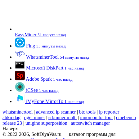
EasyMiner
51 минута назад
Fing
53 минуты назад
WhatsminerTool
54 минуты назад
Microsoft DiskPart
1 час назад
Adobe Spark
1 час назад
iCSee
1 час назад
iMyFone MirrorTo
1 час назад
whatsminertool
|
advanced ip scanner
|
btc tools
|
ip reporter
|
atikmdag
|
rigel miner
|
srbminer multi
|
innomonitor tool
|
cinebench
release 23
|
unigine superposition
|
autoswitch manager
Наверх
© 2022-2026, SoftDlyaVas.ru — каталог программ для