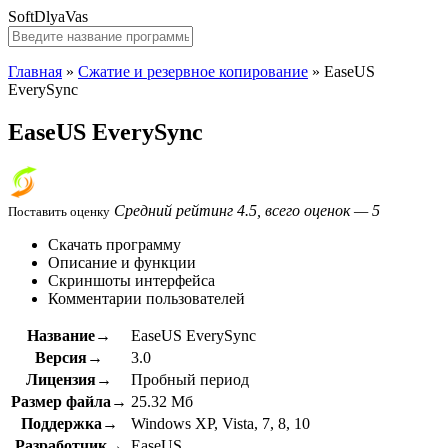
SoftDlyaVas
Главная
»
Сжатие и резервное копирование
»
EaseUS
EverySync
EaseUS EverySync
Средний рейтинг 4.5, всего оценок — 5
Поставить оценку
Скачать программу
Описание и функции
Скриншоты интерфейса
Комментарии пользователей
Название→
EaseUS EverySync
Версия→
3.0
Лицензия→
Пробный период
Размер файла→
25.32 Мб
Поддержка→
Windows XP, Vista, 7, 8, 10
Разработчик→
EaseUS