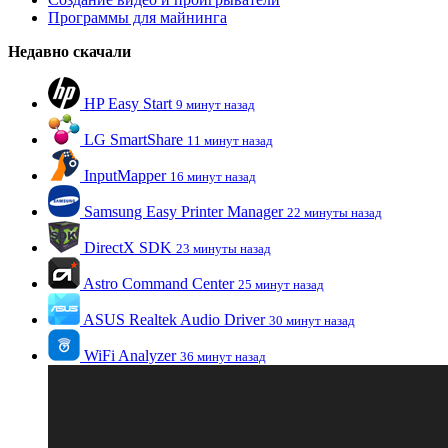
Программы для майнинга
Недавно скачали
HP Easy Start
9 минут назад
LG SmartShare
11 минут назад
InputMapper
16 минут назад
Samsung Easy Printer Manager
22 минуты назад
DirectX SDK
23 минуты назад
Astro Command Center
25 минут назад
ASUS Realtek Audio Driver
30 минут назад
WiFi Analyzer
36 минут назад