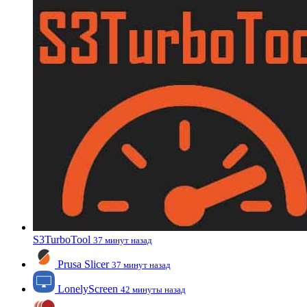
S3TurboTool
37 минут назад
Prusa Slicer
37 минут назад
LonelyScreen
42 минуты назад