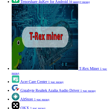
Tenorshare 4uKey for Android
59 минут назад
T-Rex Miner
1 час
назад
Acer Care Center
1 час назад
Gigabyte Realtek Azalia Audio Driver
1 час назад
AltStore
1 час назад
OKX
1 час назад