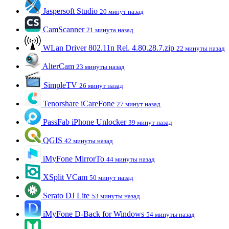
Jaspersoft Studio
20 минут назад
CamScanner
21 минута назад
WLan Driver 802.11n Rel. 4.80.28.7.zip
22 минуты назад
AlterCam
23 минуты назад
SimpleTV
26 минут назад
Tenorshare iCareFone
27 минут назад
PassFab iPhone Unlocker
39 минут назад
QGIS
42 минуты назад
iMyFone MirrorTo
44 минуты назад
XSplit VCam
50 минут назад
Serato DJ Lite
53 минуты назад
iMyFone D-Back for Windows
54 минуты назад