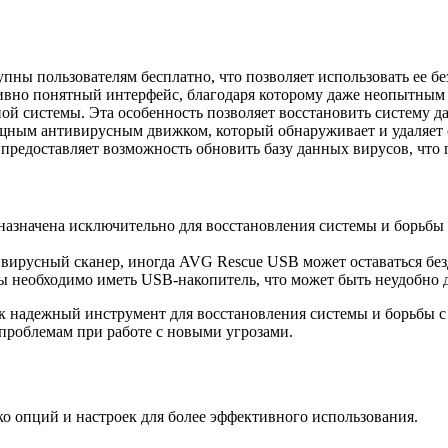
ны пользователям бесплатно, что позволяет использовать ее бе
вно понятный интерфейс, благодаря которому даже неопытным по
ной системы. Эта особенность позволяет восстановить систему д
ным антивирусным движком, который обнаруживает и удаляет 
редоставляет возможность обновить базу данных вирусов, что п
значена исключительно для восстановления системы и борьбы 
ивирусный сканер, иногда AVG Rescue USB может оставаться б
ы необходимо иметь USB-накопитель, что может быть неудобно д
к надежный инструмент для восстановления системы и борьбы 
роблемам при работе с новыми угрозами.
о опций и настроек для более эффективного использования.