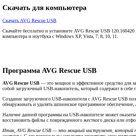
Скачать для компьютера
Скачать AVG Rescue USB
Скачайте бесплатно и установите AVG Rescue USB 120.160420
компьютера и ноутбука с Windows XP, Vista, 7, 8, 10, 11.
Программа AVG Rescue USB
AVG Rescue USB
— это мощное и эффективное средство для з
собой загрузочный USB-накопитель, который содержит в себе 
Создание загрузочного USB-накопителя с AVG Rescue USB позво
обнаруживать и удалять шпионское программное обеспечение,
Наличие данной программы на USB-накопителе может оказатьс
восстановить файлы с поврежденного жесткого диска или отфор
Итак, AVG Rescue USB — это мощный инструмент, который п
системы. С его помощью вы сможете защитить свои компьюте