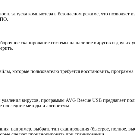
сть запуска компьютера в безопасном режиме, что позволяет 
 ПО.
рочное сканирование системы на наличие вирусов и других уг
ерить.
айлы, которые пользователю требуется восстановить, программ
 удаления вирусов, программы AVG Rescue USB предлагает поль
е последние методы и алгоритмы.
ния, например, выбрать тип сканирования (быстрое, полное, в
торые следует проигнорировать при сканировании.