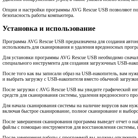
Опции и настройки программы AVG Rescue USB позволяют поль
безопасность работы компьютера.
Установка и использование
Программа AVG Rescue USB предназначена для создания автон
использовать для сканирования и удаления вредоносных прогр
Для установки программы AVG Rescue USB необходимо сначала
специального инструмента для создания загрузочных USB-накопи
После того как вы записали образ на USB-накопитель, вам нуж
и выбрать загрузку с USB-накопителя вместо обычной загрузки 
После загрузки с AVG Rescue USB вы увидите графический ин
средств для сканирования системы, удаления вредоносного пр
Для начала сканирования системы на наличие вирусов вам ну
включая быстрое сканирование, полное сканирование и выбор
После завершения сканирования программа выведет отчет о на
файлы с помощью инструментов для восстановления системы,
После завершения работы с программой вы должны отключить U