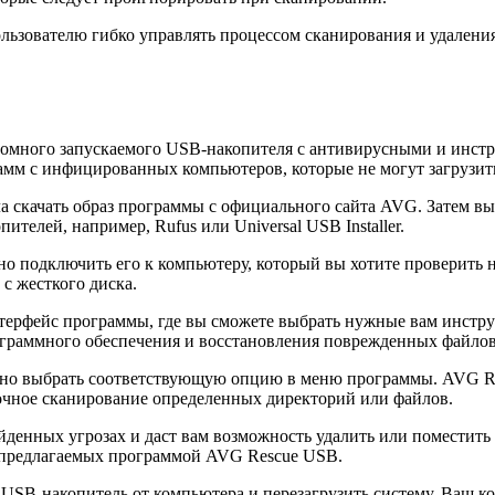
зователю гибко управлять процессом сканирования и удаления
омного запускаемого USB-накопителя с антивирусными и инстр
амм с инфицированных компьютеров, которые не могут загрузит
 скачать образ программы с официального сайта AVG. Затем вы
телей, например, Rufus или Universal USB Installer.
но подключить его к компьютеру, который вы хотите проверить 
с жесткого диска.
терфейс программы, где вы сможете выбрать нужные вам инстр
ограммного обеспечения и восстановления поврежденных файлов
жно выбрать соответствующую опцию в меню программы. AVG Re
очное сканирование определенных директорий или файлов.
йденных угрозах и даст вам возможность удалить или поместить
 предлагаемых программой AVG Rescue USB.
SB-накопитель от компьютера и перезагрузить систему. Ваш ко