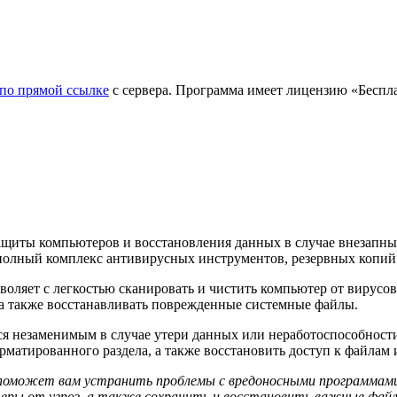
по прямой ссылке
с сервера. Программа имеет лицензию «Беспла
ащиты компьютеров и восстановления данных в случае внезапны
полный комплекс антивирусных инструментов, резервных копий 
ляет с легкостью сканировать и чистить компьютер от вирусов 
 а также восстанавливать поврежденные системные файлы.
я незаменимым в случае утери данных или неработоспособност
матированного раздела, а также восстановить доступ к файлам и
оможет вам устранить проблемы с вредоносными программами,
ры от угроз, а также сохранить и восстановить важные файлы