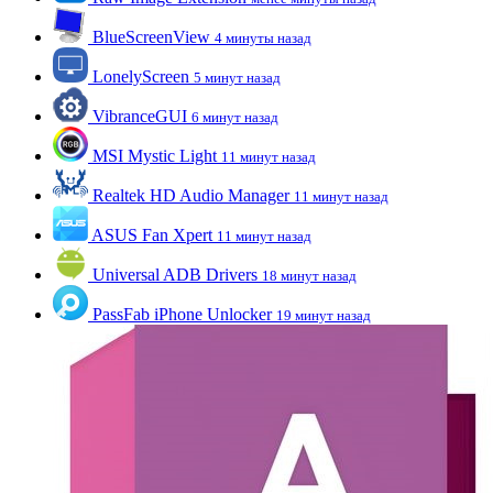
BlueScreenView
4 минуты назад
LonelyScreen
5 минут назад
VibranceGUI
6 минут назад
MSI Mystic Light
11 минут назад
Realtek HD Audio Manager
11 минут назад
ASUS Fan Xpert
11 минут назад
Universal ADB Drivers
18 минут назад
PassFab iPhone Unlocker
19 минут назад