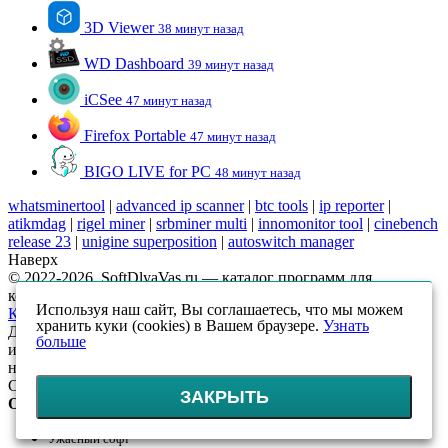
3D Viewer
38 минут назад
WD Dashboard
39 минут назад
iCSee
47 минут назад
Firefox Portable
47 минут назад
BIGO LIVE for PC
48 минут назад
whatsminertool
|
advanced ip scanner
|
btc tools
|
ip reporter
|
atikmdag
|
rigel miner
|
srbminer multi
|
innomonitor tool
|
cinebench
release 23
|
unigine superposition
|
autoswitch manager
Наверх
© 2022-2026, SoftDlyaVas.ru — каталог программ для
компьютера.
Политика обработки персональных данных
.
Используя наш сайт, Вы соглашаетесь, что мы можем
Карта сайта
хранить куки (cookies) в Вашем браузере.
Узнать
Данный интернет-сайт носит исключительно
больше
информационный характер и ни при каких условиях
не является публичной офертой, определяемой положениями
Статьи 437 (2) ГК РФ
ЗАКРЫТЬ
Оцените!
Ужасный софт