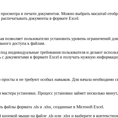
 просмотра и печати документов. Можно выбрать масштаб отобр
и распечатывать документы в формате Excel.
рая позволяет пользователю установить уровень ограничений дл
ьного доступа к файлам.
е под индивидуальные требования пользователя и делают испол
ать с документами в формате Excel и получать нужную информа
о просты и не требуют особых навыков. Для начала необходимо 
м мастера установки. Процесс установки займет несколько минут
файлы формата .xls и .xlsx, созданные в Microsoft Excel.
й кнопкой мыши на файле .xls или .xlsx и выберите в контекст