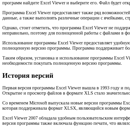
программ найдите Excel Viewer и выберите его. Файл будет отк
Программа Excel Viewer предоставляет также ряд возможносте
данные, а также выполнять различные операции с ячейками, ст
Однако, стоит отметить, что программа Excel Viewer не поддер
неправильно, поэтому для полноценной работы с файлами в фор
Использование программы Excel Viewer предоставляет удобную 
полноценную версию программы. Программа поддерживает бол
Таким образом, установка и использование программы Excel View
необходимости покупать полноценную версию программы.
История версий
Первая версия программы Excel Viewer вышла в 1993 году и по
Открытие и просмотр файлов в формате XLS стало значительно 
Со временем Microsoft выпускала новые версии программы Exc
которая поддерживала формат XLSX, являющийся новым формат
Excel Viewer 2007 обладала удобным пользовательским интерф
версия программы также включала функцию печати, что являл