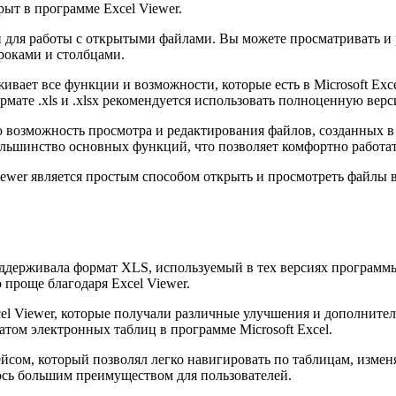
рыт в программе Excel Viewer.
й для работы с открытыми файлами. Вы можете просматривать и 
роками и столбцами.
живает все функции и возможности, которые есть в Microsoft Exc
мате .xls и .xlsx рекомендуется использовать полноценную верс
возможность просмотра и редактирования файлов, созданных в M
ьшинство основных функций, что позволяет комфортно работат
er является простым способом открыть и просмотреть файлы в фор
ддерживала формат XLS, используемый в тех версиях программы 
проще благодаря Excel Viewer.
el Viewer, которые получали различные улучшения и дополнител
ом электронных таблиц в программе Microsoft Excel.
ейсом, который позволял легко навигировать по таблицам, изме
ось большим преимуществом для пользователей.