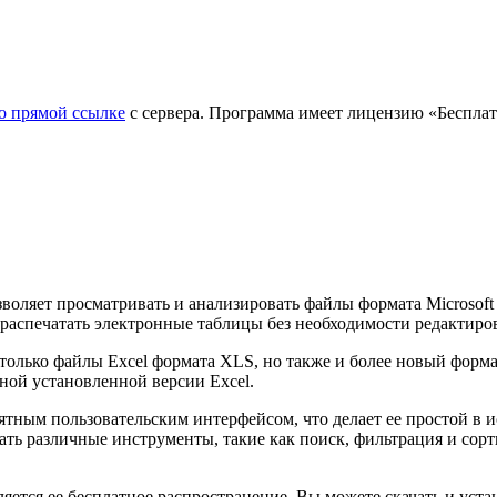
о прямой ссылке
с сервера. Программа имеет лицензию «Бесплатно
оляет просматривать и анализировать файлы формата Microsoft 
и распечатать электронные таблицы без необходимости редактиро
только файлы Excel формата XLS, но также и более новый форм
ной установленной версии Excel.
тным пользовательским интерфейсом, что делает ее простой в и
вать различные инструменты, такие как поиск, фильтрация и с
яется ее бесплатное распространение. Вы можете скачать и уста