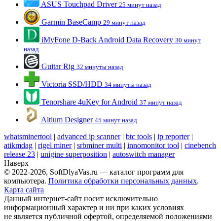
ASUS Touchpad Driver
25 минут назад
Garmin BaseCamp
29 минут назад
iMyFone D-Back Android Data Recovery
30 минут
назад
Guitar Rig
32 минуты назад
Victoria SSD/HDD
34 минуты назад
Tenorshare 4uKey for Android
37 минут назад
Altium Designer
45 минут назад
whatsminertool
|
advanced ip scanner
|
btc tools
|
ip reporter
|
atikmdag
|
rigel miner
|
srbminer multi
|
innomonitor tool
|
cinebench
release 23
|
unigine superposition
|
autoswitch manager
Наверх
© 2022-2026, SoftDlyaVas.ru — каталог программ для
компьютера.
Политика обработки персональных данных
.
Карта сайта
Данный интернет-сайт носит исключительно
информационный характер и ни при каких условиях
не является публичной офертой, определяемой положениями