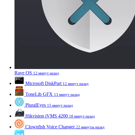
Rave OS
12 минут назад
Microsoft DiskPart
12 минут назад
ToneLib GFX
13 минут назад
PluralEyes
15 минут назад
Hikvision iVMS 4200
18 минут назад
Clownfish Voice Changer
22 минуты назад