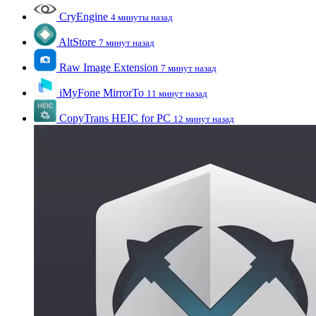
CryEngine
4 минуты назад
AltStore
7 минут назад
Raw Image Extension
7 минут назад
iMyFone MirrorTo
11 минут назад
CopyTrans HEIC for PC
12 минут назад