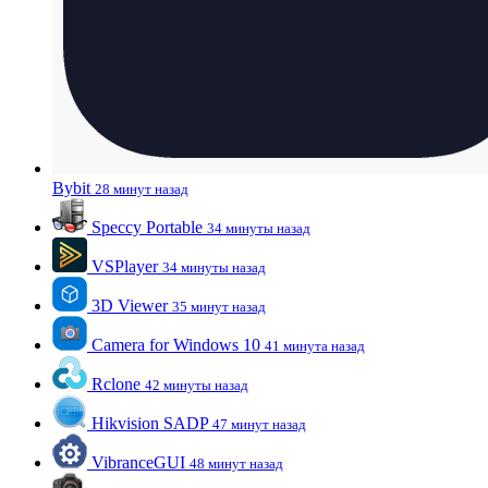
Bybit
28 минут назад
Speccy Portable
34 минуты назад
VSPlayer
34 минуты назад
3D Viewer
35 минут назад
Camera for Windows 10
41 минута назад
Rclone
42 минуты назад
Hikvision SADP
47 минут назад
VibranceGUI
48 минут назад