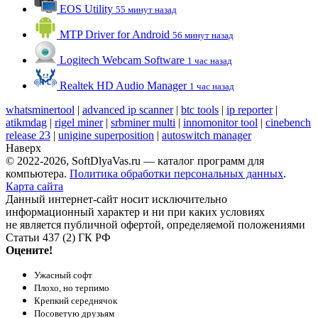
EOS Utility
55 минут назад
MTP Driver for Android
56 минут назад
Logitech Webcam Software
1 час назад
Realtek HD Audio Manager
1 час назад
whatsminertool
|
advanced ip scanner
|
btc tools
|
ip reporter
|
atikmdag
|
rigel miner
|
srbminer multi
|
innomonitor tool
|
cinebench
release 23
|
unigine superposition
|
autoswitch manager
Наверх
© 2022-2026, SoftDlyaVas.ru — каталог программ для
компьютера.
Политика обработки персональных данных
.
Карта сайта
Данный интернет-сайт носит исключительно
информационный характер и ни при каких условиях
не является публичной офертой, определяемой положениями
Статьи 437 (2) ГК РФ
Оцените!
Ужасный софт
Плохо, но терпимо
Крепкий середнячок
Посоветую друзьям