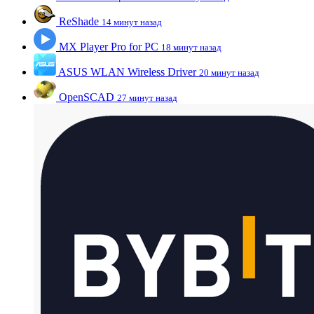
ReShade
14 минут назад
MX Player Pro for PC
18 минут назад
ASUS WLAN Wireless Driver
20 минут назад
OpenSCAD
27 минут назад