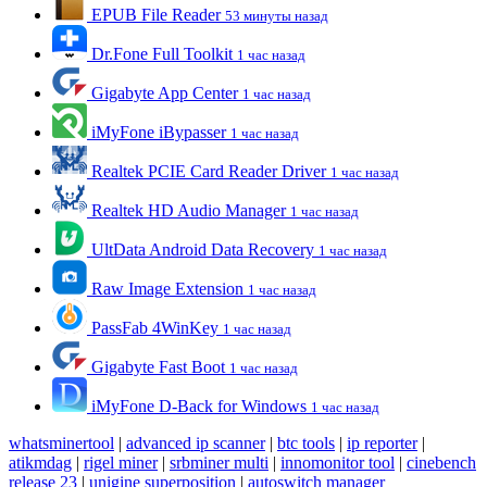
EPUB File Reader
53 минуты назад
Dr.Fone Full Toolkit
1 час назад
Gigabyte App Center
1 час назад
iMyFone iBypasser
1 час назад
Realtek PCIE Card Reader Driver
1 час назад
Realtek HD Audio Manager
1 час назад
UltData Android Data Recovery
1 час назад
Raw Image Extension
1 час назад
PassFab 4WinKey
1 час назад
Gigabyte Fast Boot
1 час назад
iMyFone D-Back for Windows
1 час назад
whatsminertool
|
advanced ip scanner
|
btc tools
|
ip reporter
|
atikmdag
|
rigel miner
|
srbminer multi
|
innomonitor tool
|
cinebench
release 23
|
unigine superposition
|
autoswitch manager