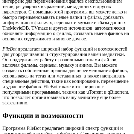
интерфейс для переименования файлов с использованием
тегов, регулярных выражений, метаданных и других
параметров. С помощью этой программы вы можете легко и
быстро переименовывать целые папки и файлы, добавлять
информацию о фильмах, сериалах и музыке из базы данных
TheMovieDB, TVmaze и других источников, автоматически
обновлять информацию о файлах, создавать имена файлов на
основе их содержимого и многое другое.
FileBot
предлагает широкий набор функций и возможностей
для упорядочивания и структурирования вашей медиатеки.
Он поддерживает работу с различными типами файлов,
включая фильмы, сериалы, музыку и аниме. Вы можете
создавать собственные правила для переименования файлов,
основываясь на тегах или метаданных, а также настраивать
специальные действия, такие как копирование, перемещение
и удаление файлов. FileBot также интегрирован с
популярными программами, такими как uTorrent и qBittorrent,
что позволяет организовывать вашу медиатеку еще более
эффективно.
Функции и возможности
Программа FileBot предлагает широкий спектр функций и
возможностей для работы с файлами. С ее помощью можно