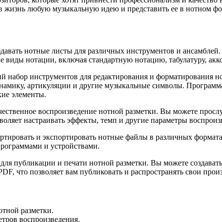
ь в жизнь любую музыкальную идею и представить ее в нотном ф
давать нотные листы для различных инструментов и ансамблей
виды нотации, включая стандартную нотацию, табулатуру, аккор
ий набор инструментов для редактирования и форматирования но
динамику, артикуляции и другие музыкальные символы. Программ
кие элементы.
ачественное воспроизведение нотной разметки. Вы можете просл
воляет настраивать эффекты, темп и другие параметры воспроиз
тировать и экспортировать нотные файлы в различных формата
программами и устройствами.
и для публикации и печати нотной разметки. Вы можете создава
DF, что позволяет вам публиковать и распространять свои прои
отной разметки.
етров воспроизведения.