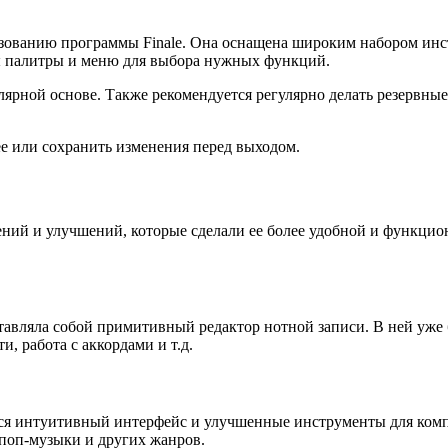
зованию программы Finale. Она оснащена широким набором инс
ы палитры и меню для выбора нужных функций.
улярной основе. Также рекомендуется регулярно делать резервны
ее или сохранить изменения перед выходом.
ний и улучшений, которые сделали ее более удобной и функцио
ставляла собой примитивный редактор нотной записи. В ней уже
и, работа с аккордами и т.д.
ился интуитивный интерфейс и улучшенные инструменты для комп
 поп-музыки и других жанров.