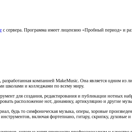
е
с сервера. Программа имеет лицензию «Пробный период» и разр
 разработанная компанией MakeMusic. Она является одним из л
ми школами и колледжами по всему миру.
румент для создания, редактирования и публикации нотных набр
овать расположение нот, динамику, артикуляцию и другие муз
иал, будь то симфоническая музыка, оперы, хоровые произведе
инструментов, включая фортепиано, гитару, скрипку, духовые и
иторов, которые хотят привнести профессионализм и качество 