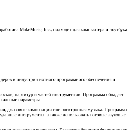
аботана MakeMusic, Inc., подходит для компьютера и ноутбука
идеров в индустрии нотного программного обеспечения и
осков, партитур и частей инструментов. Программа обладает
ыкальные параметры.
ния, джазовые композиции или электронная музыка. Программа
 ударные инструменты, а также использовать готовые звуковые
в свои музыкальные проекты. Благодаря богатому функционалу