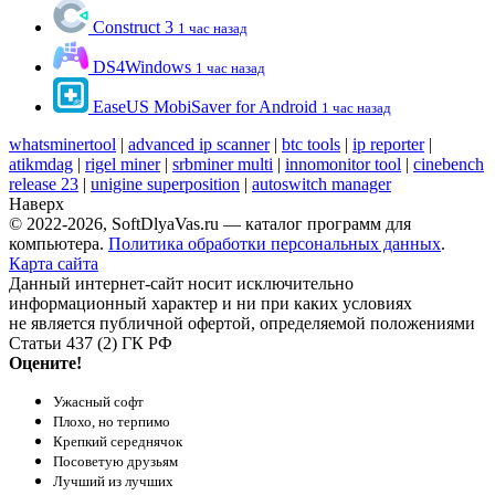
Construct 3
1 час назад
DS4Windows
1 час назад
EaseUS MobiSaver for Android
1 час назад
whatsminertool
|
advanced ip scanner
|
btc tools
|
ip reporter
|
atikmdag
|
rigel miner
|
srbminer multi
|
innomonitor tool
|
cinebench
release 23
|
unigine superposition
|
autoswitch manager
Наверх
© 2022-2026, SoftDlyaVas.ru — каталог программ для
компьютера.
Политика обработки персональных данных
.
Карта сайта
Данный интернет-сайт носит исключительно
информационный характер и ни при каких условиях
не является публичной офертой, определяемой положениями
Статьи 437 (2) ГК РФ
Оцените!
Ужасный софт
Плохо, но терпимо
Крепкий середнячок
Посоветую друзьям
Лучший из лучших