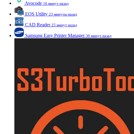
Avocode
16 минут назад
EOS Utility
23 минуты назад
CAD Reader
25 минут назад
Samsung Easy Printer Manager
30 минут назад