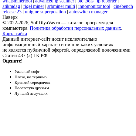
whatsminertool
|
advanced ip scanner
|
btc tools
|
ip reporter
|
atikmdag
|
rigel miner
|
srbminer multi
|
innomonitor tool
|
cinebench
release 23
|
unigine superposition
|
autoswitch manager
Наверх
© 2022-2026, SoftDlyaVas.ru — каталог программ для
компьютера.
Политика обработки персональных данных
.
Карта сайта
Данный интернет-сайт носит исключительно
информационный характер и ни при каких условиях
не является публичной офертой, определяемой положениями
Статьи 437 (2) ГК РФ
Оцените!
Ужасный софт
Плохо, но терпимо
Крепкий середнячок
Посоветую друзьям
Лучший из лучших