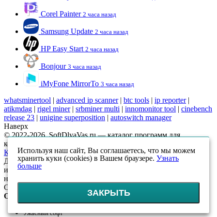
Corel Painter
2 часа назад
Samsung Update
2 часа назад
HP Easy Start
2 часа назад
Bonjour
3 часа назад
iMyFone MirrorTo
3 часа назад
whatsminertool
|
advanced ip scanner
|
btc tools
|
ip reporter
|
atikmdag
|
rigel miner
|
srbminer multi
|
innomonitor tool
|
cinebench
release 23
|
unigine superposition
|
autoswitch manager
Наверх
© 2022-2026, SoftDlyaVas.ru — каталог программ для
компьютера.
Политика обработки персональных данных
.
Используя наш сайт, Вы соглашаетесь, что мы можем
Карта сайта
хранить куки (cookies) в Вашем браузере.
Узнать
Данный интернет-сайт носит исключительно
больше
информационный характер и ни при каких условиях
не является публичной офертой, определяемой положениями
Статьи 437 (2) ГК РФ
ЗАКРЫТЬ
Оцените!
Ужасный софт