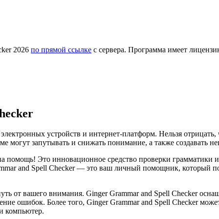
cker 2026
по прямой ссылке
с сервера. Программа имеет лицензию
hecker
лектронных устройств и интернет-платформ. Нельзя отрицать, ч
е могут запутывать и снижать понимание, а также создавать не
 на помощь! Это инновационное средство проверки грамматики и
Grammar and Spell Checker — это ваш личный помощник, который
уть от вашего внимания. Ginger Grammar and Spell Checker ос
ние ошибок. Более того, Ginger Grammar and Spell Checker может
и компьютер.