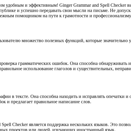
им удобным и эффективным! Ginger Grammar and Spell Checker 
 публике и успешно передавать свои мысли на письме. Не допу
надежным помощником на пути к грамотности и профессионализму
ользователю множество полезных функций, которые значительно 
проверка грамматических ошибок. Она способна обнаруживать и
 неправильное использование глаголов и существительных, непра
фии в тексте. Она способна находить и исправлять опечатки и о
к и предлагает правильное написание слов.
Spell Checker является поддержка нескольких языков. Это позв
ычных проектов или людей, изучающих иностранный язык.