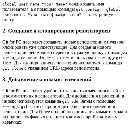
можно задать имя
global user.name "Your Name"
пользователя, а с помощью команды
git config --global
— электронную
user.email "youremail@example.com"
почту.
2. Создание и клонирование репозиториев
Git for PC позволяет создавать новые репозитории с нуля или
клонировать уже существующие. Для создания нового
репозитория необходимо перейти в нужную папку с помощью
команды
, а затем использовать команду
cd your_folder
git
. Для клонирования репозитория используется команда
init
с указанием URL-адреса репозитория.
git clone
3. Добавление и коммит изменений
Git for PC позволяет удобно отслеживать изменения в файлах
и коммитить их в репозиторий. Для добавления изменений в
индекс используется команда
. Затем с помощью
git add
команды
происходит фиксация изменений в
git commit
репозитории. Для более подробного описания коммита можно
использовать флаг
и написать комментарий к коммиту в
-m
кавычках.