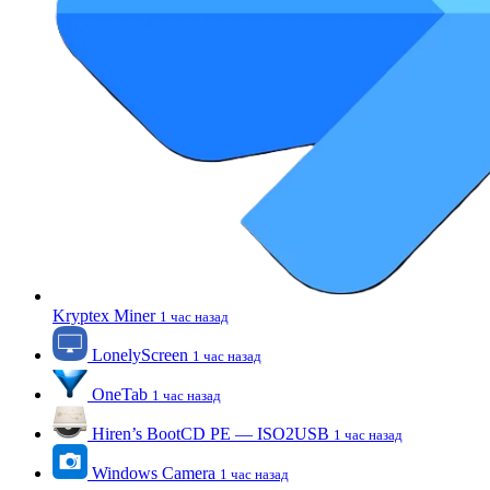
Kryptex Miner
1 час назад
LonelyScreen
1 час назад
OneTab
1 час назад
Hiren’s BootCD PE — ISO2USB
1 час назад
Windows Camera
1 час назад