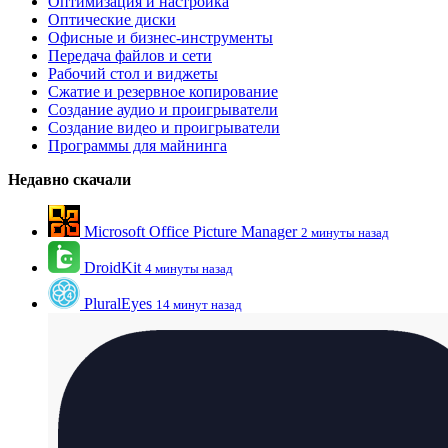
Оптимизация и настройка
Оптические диски
Офисные и бизнес-инструменты
Передача файлов и сети
Рабочий стол и виджеты
Сжатие и резервное копирование
Создание аудио и проигрыватели
Создание видео и проигрыватели
Программы для майнинга
Недавно скачали
Microsoft Office Picture Manager
2 минуты назад
DroidKit
4 минуты назад
PluralEyes
14 минут назад