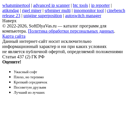
whatsminertool
|
advanced ip scanner
|
btc tools
|
ip reporter
|
atikmdag
|
rigel miner
|
srbminer multi
|
innomonitor tool
|
cinebench
release 23
|
unigine superposition
|
autoswitch manager
Наверх
© 2022-2026, SoftDlyaVas.ru — каталог программ для
компьютера.
Политика обработки персональных данных
.
Карта сайта
Данный интернет-сайт носит исключительно
информационный характер и ни при каких условиях
не является публичной офертой, определяемой положениями
Статьи 437 (2) ГК РФ
Оцените!
Ужасный софт
Плохо, но терпимо
Крепкий середнячок
Посоветую друзьям
Лучший из лучших