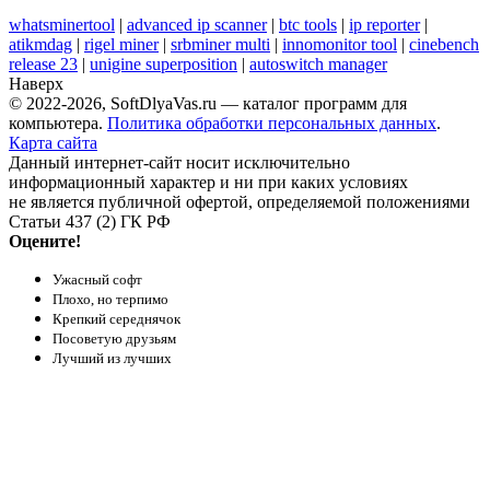
whatsminertool
|
advanced ip scanner
|
btc tools
|
ip reporter
|
atikmdag
|
rigel miner
|
srbminer multi
|
innomonitor tool
|
cinebench
release 23
|
unigine superposition
|
autoswitch manager
Наверх
© 2022-2026, SoftDlyaVas.ru — каталог программ для
компьютера.
Политика обработки персональных данных
.
Карта сайта
Данный интернет-сайт носит исключительно
информационный характер и ни при каких условиях
не является публичной офертой, определяемой положениями
Статьи 437 (2) ГК РФ
Оцените!
Ужасный софт
Плохо, но терпимо
Крепкий середнячок
Посоветую друзьям
Лучший из лучших