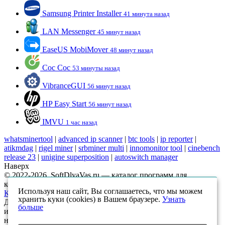
Samsung Printer Installer
41 минута назад
LAN Messenger
45 минут назад
EaseUS MobiMover
48 минут назад
Coc Coc
53 минуты назад
VibranceGUI
56 минут назад
HP Easy Start
56 минут назад
IMVU
1 час назад
whatsminertool
|
advanced ip scanner
|
btc tools
|
ip reporter
|
atikmdag
|
rigel miner
|
srbminer multi
|
innomonitor tool
|
cinebench
release 23
|
unigine superposition
|
autoswitch manager
Наверх
© 2022-2026, SoftDlyaVas.ru — каталог программ для
компьютера.
Политика обработки персональных данных
.
Используя наш сайт, Вы соглашаетесь, что мы можем
Карта сайта
хранить куки (cookies) в Вашем браузере.
Узнать
Данный интернет-сайт носит исключительно
больше
информационный характер и ни при каких условиях
не является публичной офертой, определяемой положениями