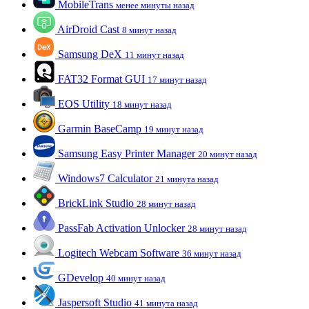
MobileTrans
менее минуты назад
AirDroid Cast
8 минут назад
Samsung DeX
11 минут назад
FAT32 Format GUI
17 минут назад
EOS Utility
18 минут назад
Garmin BaseCamp
19 минут назад
Samsung Easy Printer Manager
20 минут назад
Windows7 Calculator
21 минута назад
BrickLink Studio
28 минут назад
PassFab Activation Unlocker
28 минут назад
Logitech Webcam Software
36 минут назад
GDevelop
40 минут назад
Jaspersoft Studio
41 минута назад