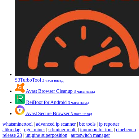
S3TurboTool
3 часа назад
Avast Browser Cleanup
3 часа назад
ReiBoot for Android
3 часа назад
Avast Secure Browser
3 часа назад
whatsminertool
|
advanced ip scanner
|
btc tools
|
ip reporter
|
atikmdag
|
rigel miner
|
srbminer multi
|
innomonitor tool
|
cinebench
release 23
|
unigine superposition
|
autoswitch manager