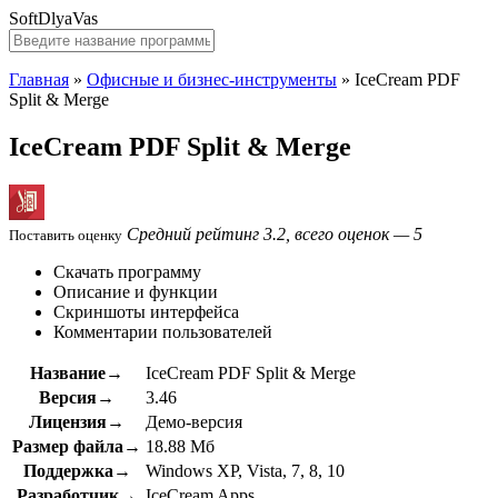
SoftDlyaVas
Главная
»
Офисные и бизнес-инструменты
»
IceCream PDF
Split & Merge
IceCream PDF Split & Merge
Средний рейтинг 3.2, всего оценок — 5
Поставить оценку
Скачать программу
Описание и функции
Скриншоты интерфейса
Комментарии пользователей
Название→
IceCream PDF Split & Merge
Версия→
3.46
Лицензия→
Демо-версия
Размер файла→
18.88 Мб
Поддержка→
Windows XP, Vista, 7, 8, 10
Разработчик→
IceCream Apps