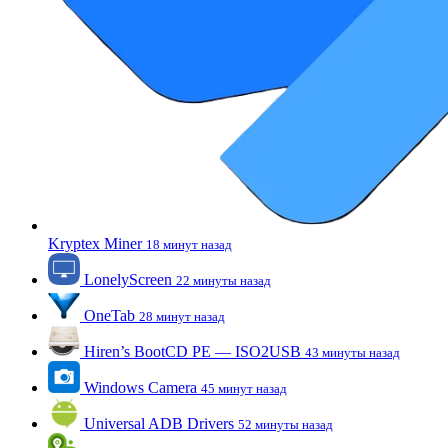
Kryptex Miner
18 минут назад
LonelyScreen
22 минуты назад
OneTab
28 минут назад
Hiren’s BootCD PE — ISO2USB
43 минуты назад
Windows Camera
45 минут назад
Universal ADB Drivers
52 минуты назад