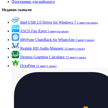
Программы для майнинга
Недавно скачали
Intel USB 2.0 Driver for Windows 7
2 минуты назад
ASUS Fan Xpert
3 минуты назад
iMyFone ChatsBack for WhatsApp
5 минут назад
Realtek HD Audio Manager
14 минут назад
Desmos Graphing Calculator
15 минут назад
OctoPrint
15 минут назад