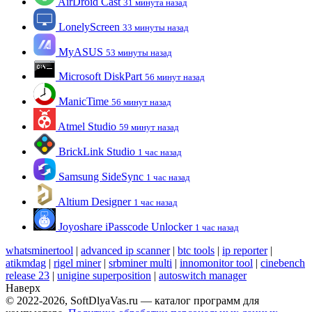
AirDroid Cast
31 минута назад
LonelyScreen
33 минуты назад
MyASUS
53 минуты назад
Microsoft DiskPart
56 минут назад
ManicTime
56 минут назад
Atmel Studio
59 минут назад
BrickLink Studio
1 час назад
Samsung SideSync
1 час назад
Altium Designer
1 час назад
Joyoshare iPasscode Unlocker
1 час назад
whatsminertool
|
advanced ip scanner
|
btc tools
|
ip reporter
|
atikmdag
|
rigel miner
|
srbminer multi
|
innomonitor tool
|
cinebench
release 23
|
unigine superposition
|
autoswitch manager
Наверх
© 2022-2026, SoftDlyaVas.ru — каталог программ для