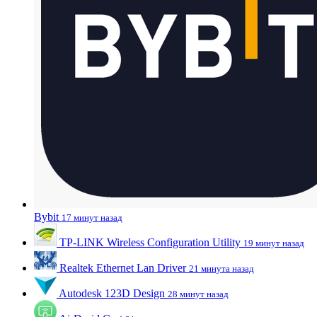
Bybit
17 минут назад
TP-LINK Wireless Configuration Utility
19 минут назад
Realtek Ethernet Lan Driver
21 минута назад
Autodesk 123D Design
28 минут назад