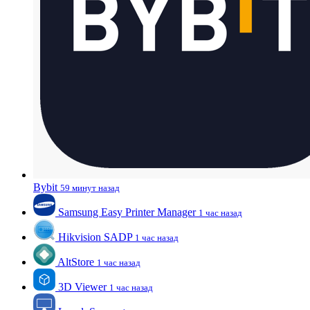
Bybit
59 минут назад
Samsung Easy Printer Manager
1 час назад
Hikvision SADP
1 час назад
AltStore
1 час назад
3D Viewer
1 час назад