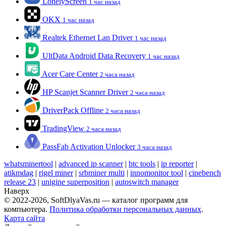
LonelyScreen
1 час назад
OKX
1 час назад
Realtek Ethernet Lan Driver
1 час назад
UltData Android Data Recovery
1 час назад
Acer Care Center
2 часа назад
HP Scanjet Scanner Driver
2 часа назад
DriverPack Offline
2 часа назад
TradingView
2 часа назад
PassFab Activation Unlocker
3 часа назад
whatsminertool
|
advanced ip scanner
|
btc tools
|
ip reporter
|
atikmdag
|
rigel miner
|
srbminer multi
|
innomonitor tool
|
cinebench
release 23
|
unigine superposition
|
autoswitch manager
Наверх
© 2022-2026, SoftDlyaVas.ru — каталог программ для
компьютера.
Политика обработки персональных данных
.
Карта сайта