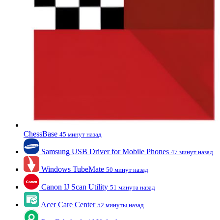
ChessBase
45 минут назад
Samsung USB Driver for Mobile Phones
47 минут назад
Windows TubeMate
50 минут назад
Canon IJ Scan Utility
51 минута назад
Acer Care Center
52 минуты назад