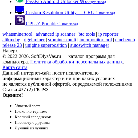
PassFab Android Unlocker
59 минут назад
Custom Resolution Utility — CRU
1 час назад
CPU-Z Portable
1 час назад
whatsminertool
|
advanced ip scanner
|
btc tools
|
ip reporter
|
atikmdag
|
rigel miner
|
srbminer multi
|
innomonitor tool
|
cinebench
release 23
|
unigine superposition
|
autoswitch manager
Наверх
© 2022-2026, SoftDlyaVas.ru — каталог программ для
компьютера.
Политика обработки персональных данных
.
Карта сайта
Данный интернет-сайт носит исключительно
информационный характер и ни при каких условиях
не является публичной офертой, определяемой положениями
Статьи 437 (2) ГК РФ
Оцените!
Ужасный софт
Плохо, но терпимо
Крепкий середнячок
Посоветую друзьям
Лучший из лучших