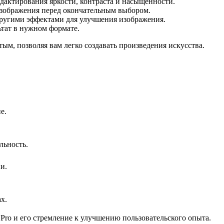
едактирования яркости, контраста и насыщенности.
изображения перед окончательным выбором.
другими эффектами для улучшения изображения.
ьтат в нужном формате.
ым, позволяя вам легко создавать произведения искусства.
е.
льность.
и.
х.
Pro и его стремление к улучшению пользовательского опыта.