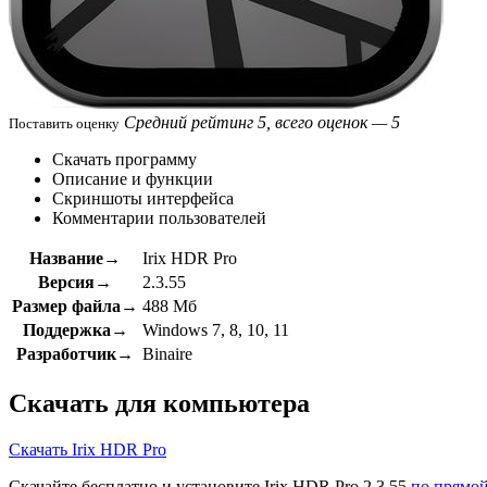
Средний рейтинг 5, всего оценок — 5
Поставить оценку
Скачать программу
Описание и функции
Скриншоты интерфейса
Комментарии пользователей
Название→
Irix HDR Pro
Версия→
2.3.55
Размер файла→
488 Мб
Поддержка→
Windows 7, 8, 10, 11
Разработчик→
Binaire
Скачать для компьютера
Скачать Irix HDR Pro
Скачайте бесплатно и установите Irix HDR Pro 2.3.55
по прямой