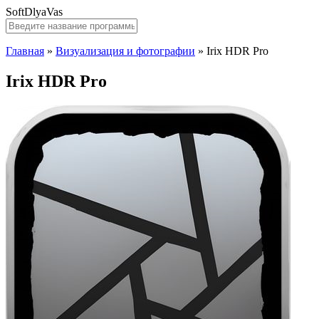
SoftDlyaVas
Главная
»
Визуализация и фотографии
»
Irix HDR Pro
Irix HDR Pro