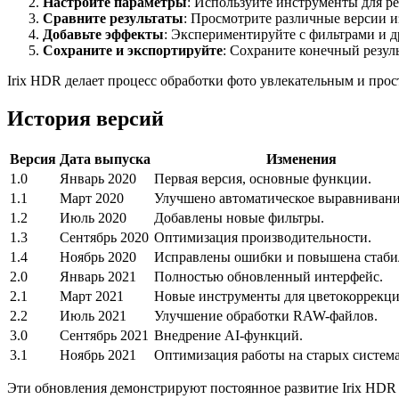
Настройте параметры
: Используйте инструменты для р
Сравните результаты
: Просмотрите различные версии 
Добавьте эффекты
: Экспериментируйте с фильтрами и 
Сохраните и экспортируйте
: Сохраните конечный резул
Irix HDR делает процесс обработки фото увлекательным и прост
История версий
Версия
Дата выпуска
Изменения
1.0
Январь 2020
Первая версия, основные функции.
1.1
Март 2020
Улучшено автоматическое выравнивани
1.2
Июль 2020
Добавлены новые фильтры.
1.3
Сентябрь 2020
Оптимизация производительности.
1.4
Ноябрь 2020
Исправлены ошибки и повышена стаби
2.0
Январь 2021
Полностью обновленный интерфейс.
2.1
Март 2021
Новые инструменты для цветокоррекци
2.2
Июль 2021
Улучшение обработки RAW-файлов.
3.0
Сентябрь 2021
Внедрение AI-функций.
3.1
Ноябрь 2021
Оптимизация работы на старых система
Эти обновления демонстрируют постоянное развитие Irix HDR 