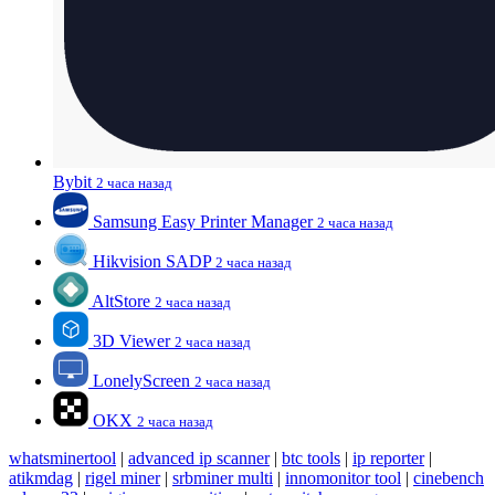
Bybit
2 часа назад
Samsung Easy Printer Manager
2 часа назад
Hikvision SADP
2 часа назад
AltStore
2 часа назад
3D Viewer
2 часа назад
LonelyScreen
2 часа назад
OKX
2 часа назад
whatsminertool
|
advanced ip scanner
|
btc tools
|
ip reporter
|
atikmdag
|
rigel miner
|
srbminer multi
|
innomonitor tool
|
cinebench