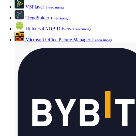
VSPlayer
1 час назад
TrendSpider
1 час назад
Universal ADB Drivers
1 час назад
Microsoft Office Picture Manager
2 часа назад