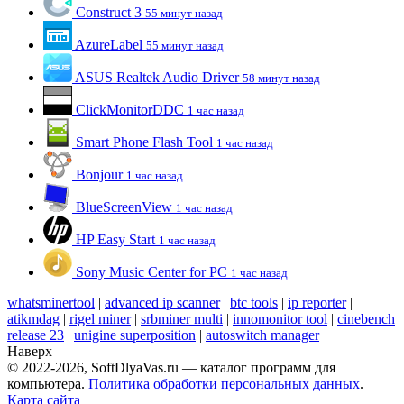
Construct 3
55 минут назад
AzureLabel
55 минут назад
ASUS Realtek Audio Driver
58 минут назад
ClickMonitorDDC
1 час назад
Smart Phone Flash Tool
1 час назад
Bonjour
1 час назад
BlueScreenView
1 час назад
HP Easy Start
1 час назад
Sony Music Center for PC
1 час назад
whatsminertool
|
advanced ip scanner
|
btc tools
|
ip reporter
|
atikmdag
|
rigel miner
|
srbminer multi
|
innomonitor tool
|
cinebench
release 23
|
unigine superposition
|
autoswitch manager
Наверх
© 2022-2026, SoftDlyaVas.ru — каталог программ для
компьютера.
Политика обработки персональных данных
.
Карта сайта