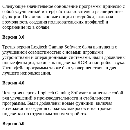
Следующее значительное обновление программы принесло с
собой улучшенный интерфейс пользователя и расширенные
функции. Появились новые опции настройки, включая
возможность создания пользовательских профилей и
сохранение их в облаке.
Версия 3.0
Третья версия Logitech Gaming Software была выпущена с
улучшенной совместимостью с новыми игровыми
устройствами и операционными системами. Были добавлены
новые функции, такие как подсветка RGB и настройка звука.
Интерфейс программы также был усовершенствован для
лучшего использования.
Версия 4.0
Четвертая версия Logitech Gaming Software принесла с собой
ряд улучшений в производительности и стабильности
программы. Были добавлены новые функции, включая
возможность создания сложных макросов и настройки
подсветки по отдельным зонам устройств.
Версия 5.0