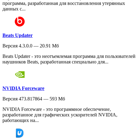
программа, разработанная для восстановления утерянных
данных с...
Beats Updater
Версия 4.3.0.0 — 20.91 Мб
Beats Updater - это неотъемлемая программа для пользователей
наушников Beats, разработанная специально для...
NVIDIA Forceware
Версия 473.817864 — 593 Мб
NVIDIA Forceware - это программное обеспечение,
разработанное для графических ускорителей NVIDIA,
работающих на...