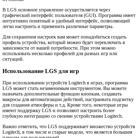
В LGS основное управление осуществляется через
графический интерфейс пользователя (GUI). Программа имеет
интуитивно понятный и удобный интерфейс, позволяющий
легко настроить и применить различные параметры.
Для сохранения настроек вам может понадобиться создать
профиль устройства, который можно будет переключать в
зависимости от вашей потребности. При этом можно
использовать несколько профилей для разных игр или
ситуаций.
Использование LGS для игр
При использовании устройств Logitech в играх, программа
LGS может стать незаменимым инструментом. Вы можете
назначать дополнительные функции кнопкам, создавать
макросы для автоматизации действий, настраивать подсветку
для создания атмосферы и т.д. Кроме того, некоторые игры
имеют поддержку LGS и позволяют настроить более
глубокую интеграцию со своими устройствами Logitech.
Важно отметить, что LGS поддерживает множество устройств
Logitech, в том числе и старые модели, что является большим
плюсом для пользователей.