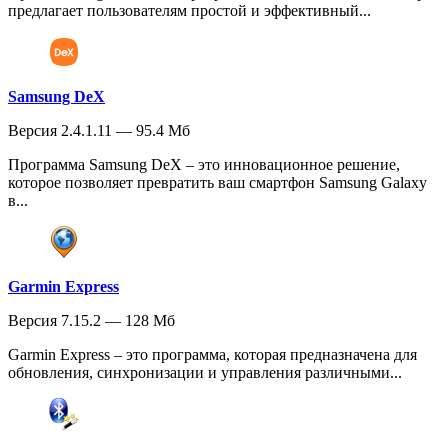
предлагает пользователям простой и эффективный...
Samsung DeX
Версия 2.4.1.11 — 95.4 Мб
Программа Samsung DeX – это инновационное решение,
которое позволяет превратить ваш смартфон Samsung Galaxy
в...
Garmin Express
Версия 7.15.2 — 128 Мб
Garmin Express – это программа, которая предназначена для
обновления, синхронизации и управления различными...