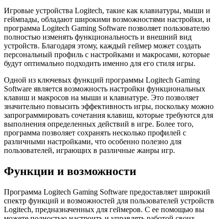
Игровые устройства Logitech, такие как клавиатуры, мыши и
геймпады, обладают широкими возможностями настройки, и
программа Logitech Gaming Software позволяет пользователю
полностью изменять функциональность и внешний вид
устройств. Благодаря этому, каждый геймер может создать
персональный профиль с настройками и макросами, которые
будут оптимально подходить именно для его стиля игры.
Одной из ключевых функций программы Logitech Gaming
Software является возможность настройки функциональных
клавиш и макросов на мыши и клавиатуре. Это позволяет
значительно повысить эффективность игры, поскольку можно
запрограммировать сочетания клавиш, которые требуются для
выполнения определенных действий в игре. Более того,
программа позволяет сохранять несколько профилей с
различными настройками, что особенно полезно для
пользователей, играющих в различные жанры игр.
Функции и возможности
Программа Logitech Gaming Software предоставляет широкий
спектр функций и возможностей для пользователей устройств
Logitech, предназначенных для геймеров. С ее помощью вы
можете полностью настроить и управлять работой своих