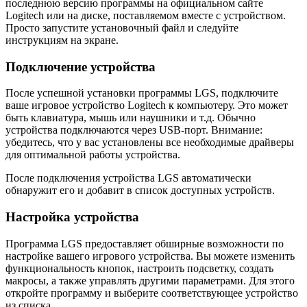
последнюю версию программы на официальном сайте
Logitech или на диске, поставляемом вместе с устройством.
Просто запустите установочный файл и следуйте
инструкциям на экране.
Подключение устройства
После успешной установки программы LGS, подключите
ваше игровое устройство Logitech к компьютеру. Это может
быть клавиатура, мышь или наушники и т.д. Обычно
устройства подключаются через USB-порт. Внимание:
убедитесь, что у вас установлены все необходимые драйверы
для оптимальной работы устройства.
После подключения устройства LGS автоматически
обнаружит его и добавит в список доступных устройств.
Настройка устройства
Программа LGS предоставляет обширные возможности по
настройке вашего игрового устройства. Вы можете изменить
функциональность кнопок, настроить подсветку, создать
макросы, а также управлять другими параметрами. Для этого
откройте программу и выберите соответствующее устройство
из списка.