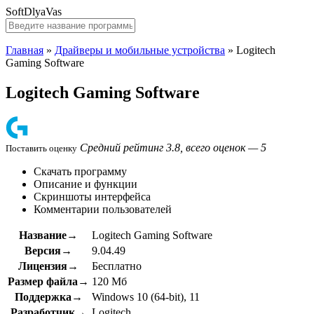
SoftDlyaVas
Главная
»
Драйверы и мобильные устройства
»
Logitech
Gaming Software
Logitech Gaming Software
Средний рейтинг 3.8, всего оценок — 5
Поставить оценку
Скачать программу
Описание и функции
Скриншоты интерфейса
Комментарии пользователей
Название→
Logitech Gaming Software
Версия→
9.04.49
Лицензия→
Бесплатно
Размер файла→
120 Мб
Поддержка→
Windows 10 (64-bit), 11
Разработчик→
Logitech