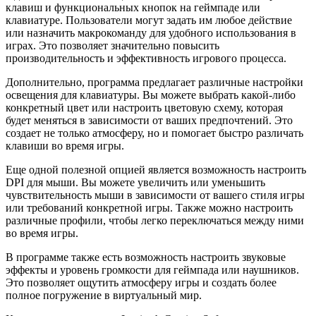
клавиш и функциональных кнопок на геймпаде или
клавиатуре. Пользователи могут задать им любое действие
или назначить макрокоманду для удобного использования в
играх. Это позволяет значительно повысить
производительность и эффективность игрового процесса.
Дополнительно, программа предлагает различные настройки
освещения для клавиатуры. Вы можете выбрать какой-либо
конкретный цвет или настроить цветовую схему, которая
будет меняться в зависимости от ваших предпочтений. Это
создает не только атмосферу, но и помогает быстро различать
клавиши во время игры.
Еще одной полезной опцией является возможность настроить
DPI для мыши. Вы можете увеличить или уменьшить
чувствительность мыши в зависимости от вашего стиля игры
или требований конкретной игры. Также можно настроить
различные профили, чтобы легко переключаться между ними
во время игры.
В программе также есть возможность настроить звуковые
эффекты и уровень громкости для геймпада или наушников.
Это позволяет ощутить атмосферу игры и создать более
полное погружение в виртуальный мир.