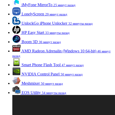
iMyFone MirrorTo
25 минут назад
LonelyScreen
29 минут назад
UnlockGo iPhone Unlocker
32 минуты назад
HP Easy Start
33 минуты назад
Boom 3D
36 минут назад
AMD Radeon Adrenalin (Windows 10 64-bit)
46 минут
назад
Smart Phone Flash Tool
47 минут назад
NVIDIA Control Panel
50 минут назад
Meshmixer
50 минут назад
EOS Utility
54 минуты назад