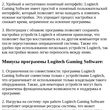
2. Удобный и интуитивно понятный интерфейс: Logitech
Gaming Software имеет простой и понятный пользовательский
интерфейс, который позволяет легко находить и изменять
нужные настройки. Это упрощает процесс настройки и
снижает время, затраченное на освоение программы.
3. Интеграция с облаком: программа позволяет сохранять
настройки устройств Logitech в облачном хранилище, что
позволяет быстро восстановить их на другом компьютере или
после переустановки операционной системы. Также это
удобно при использовании нескольких устройств Logitech, так
как настройки можно легко переносить между ними.
Минусы программы Logitech Gaming Software:
1. Ограничения по совместимости: программа Logitech
Gaming Software совместима только с устройствами Logitech,
что ограничивает ее использование только владельцам такого
оборудования. Также, для некоторых устройств могут быть
ограничены функциональные возможности и поддержка в
программе.
2. Нагрузка на систему: при работе Logitech Gaming Software
потребляет определенные ресурсы системы, что может