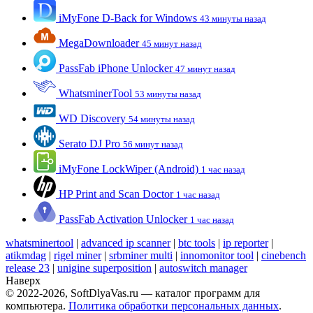
iMyFone D-Back for Windows
43 минуты назад
MegaDownloader
45 минут назад
PassFab iPhone Unlocker
47 минут назад
WhatsminerTool
53 минуты назад
WD Discovery
54 минуты назад
Serato DJ Pro
56 минут назад
iMyFone LockWiper (Android)
1 час назад
HP Print and Scan Doctor
1 час назад
PassFab Activation Unlocker
1 час назад
whatsminertool
|
advanced ip scanner
|
btc tools
|
ip reporter
|
atikmdag
|
rigel miner
|
srbminer multi
|
innomonitor tool
|
cinebench
release 23
|
unigine superposition
|
autoswitch manager
Наверх
© 2022-2026, SoftDlyaVas.ru — каталог программ для
компьютера.
Политика обработки персональных данных
.