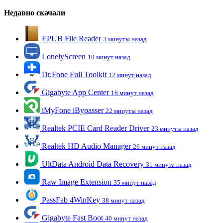
Недавно скачали
EPUB File Reader
3 минуты назад
LonelyScreen
10 минут назад
Dr.Fone Full Toolkit
12 минут назад
Gigabyte App Center
16 минут назад
iMyFone iBypasser
22 минуты назад
Realtek PCIE Card Reader Driver
23 минуты назад
Realtek HD Audio Manager
26 минут назад
UltData Android Data Recovery
31 минута назад
Raw Image Extension
35 минут назад
PassFab 4WinKey
38 минут назад
Gigabyte Fast Boot
40 минут назад