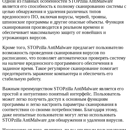
Одной из главных особенностей STOPzilla AntiMalware
является его способность к полному сканированию системы с
целью обнаружения и удаления различных типов
вредоносного ПО, включая вирусы, червей, трояны,
шпионские программы и другие опасные объекты. Функция
сканирования производится в реальном времени и
обеспечивает максимальную защиту от новейших и
угрожающих вирусов.
Кроме того, STOPzilla AntiMalware предлагает пользователю
возможность проведения сканирования вирусов по
расписанию, что позволяет автоматически проверять систему
на наличие вредоносного программного обеспечения в
заданное время. Такое регулярное сканирование помогает
предотвратить заражение компьютера и обеспечить его
стабильную работу.
Важным преимуществом STOPzilla AntiMalware является его
простой и интуитивно понятный интерфейс. Пользователь
может легко получить доступ к основным функциям
программы и легко настроить параметры сканирования в
соответствии со своими потребностями. Благодаря этому,
даже неопытные пользователи могут легко использовать
STOPzilla AntiMalware для обнаружения и удаления вирусов.
Независимо от того, являетесь ли вы опытным пользователем