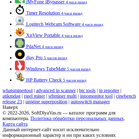
iMyFone iBypasser
4 часа назад
Timer Resolution
4 часа назад
Logitech Webcam Software
4 часа назад
XnView Portable
4 часа назад
PdaNet
4 часа назад
djay Pro
5 часов назад
Windows TubeMate
5 часов назад
HP Battery Check
5 часов назад
whatsminertool
|
advanced ip scanner
|
btc tools
|
ip reporter
|
atikmdag
|
rigel miner
|
srbminer multi
|
innomonitor tool
|
cinebench
release 23
|
unigine superposition
|
autoswitch manager
Наверх
© 2022-2026, SoftDlyaVas.ru — каталог программ для
компьютера.
Политика обработки персональных данных
.
Карта сайта
Данный интернет-сайт носит исключительно
информационный характер и ни при каких условиях