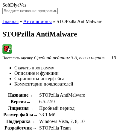
SoftDlyaVas
Главная
»
Антишпионы
»
STOPzilla AntiMalware
STOPzilla AntiMalware
Средний рейтинг 3.5, всего оценок — 10
Поставить оценку
Скачать программу
Описание и функции
Скриншоты интерфейса
Комментарии пользователей
Название→
STOPzilla AntiMalware
Версия→
6.5.2.59
Лицензия→
Пробный период
Размер файла→
33.1 Мб
Поддержка→
Windows Vista, 7, 8, 10
Разработчик→
STOPzilla Team