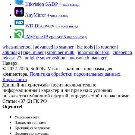
Hikvision SADP
4 часа назад
AnyMirror
4 часа назад
WD Discovery
5 часов назад
iMyFone iBypasser
5 часов назад
whatsminertool
|
advanced ip scanner
|
btc tools
|
ip reporter
|
atikmdag
|
rigel miner
|
srbminer multi
|
innomonitor tool
|
cinebench
release 23
|
unigine superposition
|
autoswitch manager
Наверх
© 2022-2026, SoftDlyaVas.ru — каталог программ для
компьютера.
Политика обработки персональных данных
.
Карта сайта
Данный интернет-сайт носит исключительно
информационный характер и ни при каких условиях
не является публичной офертой, определяемой положениями
Статьи 437 (2) ГК РФ
Оцените!
Ужасный софт
Плохо, но терпимо
Крепкий середнячок
Посоветую друзьям