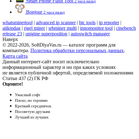
Smart Phone Flash Tool
2 часа назад
Bonjour
2 часа назад
whatsminertool
|
advanced ip scanner
|
btc tools
|
ip reporter
|
atikmdag
|
rigel miner
|
srbminer multi
|
innomonitor tool
|
cinebench
release 23
|
unigine superposition
|
autoswitch manager
Наверх
© 2022-2026, SoftDlyaVas.ru — каталог программ для
компьютера.
Политика обработки персональных данных
.
Карта сайта
Данный интернет-сайт носит исключительно
информационный характер и ни при каких условиях
не является публичной офертой, определяемой положениями
Статьи 437 (2) ГК РФ
Оцените!
Ужасный софт
Плохо, но терпимо
Крепкий середнячок
Посоветую друзьям
Лучший из лучших