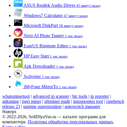
ASUS Realtek Audio Driver
45 минут назад
Windows7 Calculator
47 минут назад
Microsoft DiskPart
58 минут назад
Nero AI Photo Tagger
1 час назад
EaseUS Ringtone Editor
1 час назад
HP Easy Start
1 час назад
Apk Downloader
1 час назад
Scrivener
1 час назад
iMyFone MirrorTo
1 час назад
whatsminertool
|
advanced ip scanner
|
btc tools
|
ip reporter
|
atikmdag
|
rigel miner
|
srbminer multi
|
innomonitor tool
|
cinebench
release 23
|
unigine superposition
|
autoswitch manager
Наверх
© 2022-2026, SoftDlyaVas.ru — каталог программ для
компьютера.
Политика обработки персональных данных
.
Карта сайта